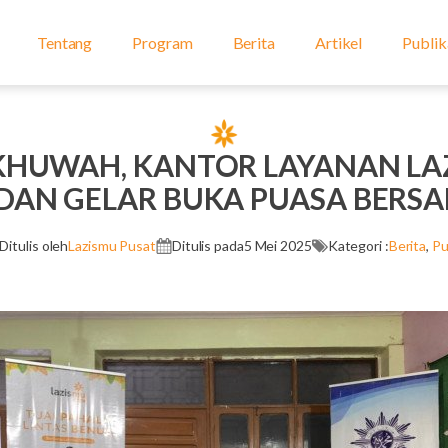
Tentang
Program
Berita
Artikel
Publik
KHUWAH, KANTOR LAYANAN LA
DAN GELAR BUKA PUASA BERS
Ditulis oleh
Lazismu Pusat
Ditulis pada
5 Mei 2025
Kategori :
Berita
,
Pu