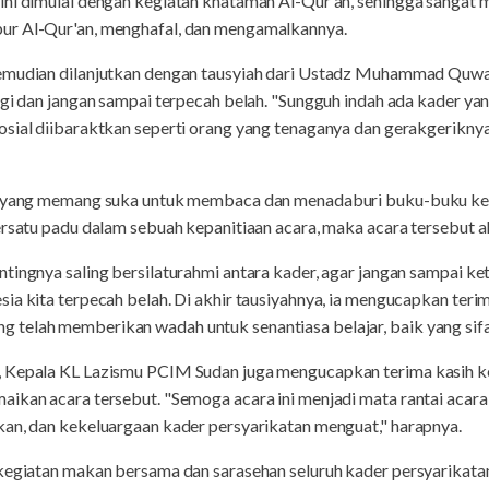
ini dimulai dengan kegiatan khataman Al-Qur'an, sehingga sangat
ur Al-Qur'an, menghafal, dan mengamalkannya.
emudian dilanjutkan dengan tausyiah dari Ustadz Muhammad Quwat
rgi dan jangan sampai terpecah belah. "Sungguh indah ada kader yan
osial diibaraktkan seperti orang yang tenaganya dan gerakgerikny
er yang memang suka untuk membaca dan menadaburi buku-buku kei
ersatu padu dalam sebuah kepanitiaan acara, maka acara tersebut ak
tingnya saling bersilaturahmi antara kader, agar jangan sampai ket
ia kita terpecah belah. Di akhir tausiyahnya, ia mengucapkan teri
telah memberikan wadah untuk senantiasa belajar, baik yang sif
, Kepala KL Lazismu PCIM Sudan juga mengucapkan terima kasih k
ikan acara tersebut. "Semoga acara ini menjadi mata rantai acara
kan, dan kekeluargaan kader persyarikatan menguat," harapnya.
 kegiatan makan bersama dan sarasehan seluruh kader persyarikata