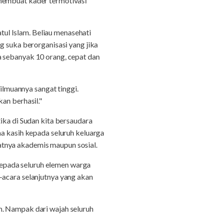
 membuat kader termotivasi
ul Islam. Beliau menasehati
g suka berorganisasi yang jika
a sebanyak 10 orang, cepat dan
lmuannya sangat tinggi.
an berhasil."
ika di Sudan kita bersaudara
ma kasih kepada seluruh keluarga
atnya akademis maupun sosial.
epada seluruh elemen warga
-acara selanjutnya yang akan
n. Nampak dari wajah seluruh