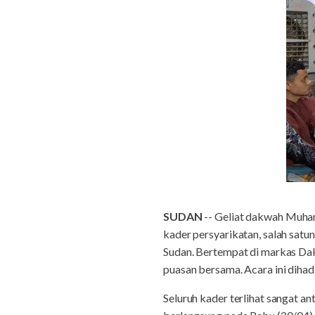
SUDAN
-- Geliat dakwah Muham
kader persyarikatan, salah sa
Sudan. Bertempat di markas D
puasan bersama. Acara ini dihadi
Seluruh kader terlihat sangat a