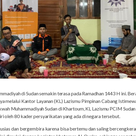
madiyah di Sudan semakin terasa pada Ramadhan 1443 H ini. Ber
tunya melalui Kantor Layanan (KL) Lazismu Pimpinan Cabang Isti
akwah Muhammadiyah Sudan di Khartoum, KL Lazismu PCIM Sudan
ri oleh 80 kader persyarikatan yang ada di negara tersebut.
ntusias dan bergembira karena bisa bertemu dan saling bercengkera