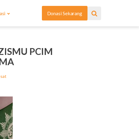
asi
Donasi Sekarang
ZISMU PCIM
AMA
sat