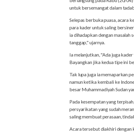
berlangsung pada Rabu (20/04) 
untuk bersemangat dalam tadab
Selepas berbuka puasa, acara k
para kader untuk saling bersine
ia dihadapkan dengan masalah s
tanggap," ujarnya.
Ia melanjutkan, "Ada juga kad
Bayangkan jika kedua tipe ini b
Tak lupa juga ia memaparkan pen
namun ketika kembali ke Indones
besar Muhammadiyah Sudan yang 
Pada kesempatan yang terpisah
persyarikatan yang sudah merama
saling membuat perasaan, tinda
Acara tersebut diakhiri dengan