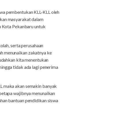
hwa pembentukan KLL-KLL oleh
hkan masyarakat dalam
mu Kota Pekanbaru untuk
olah, serta perusahaan
ah menunaikan zakatnya ke
mudahkan kita menentukan
ingga tidak ada lagi penerima
LL maka akan semakin banyak
 betapa wajibnya menunaikan
han bantuan pendidikan siswa