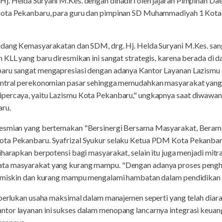
Hj. Helda Suryani M.Kes. dengan dihadiri oleh jajaran Pimpinan
Kota Pekanbaru, para guru dan pimpinan SD Muhammadiyah 1 Kota
idang Kemasyarakatan dan SDM, drg. Hj. Helda Suryani M.Kes. san
 KLL yang baru diresmikan ini sangat strategis, karena berada di 
baru sangat mengapresiasi dengan adanya Kantor Layanan Lazismu
entral perekonomian pasar sehingga memudahkan masyarakat yang 
percaya, yaitu Lazismu Kota Pekanbaru," ungkapnya saat diwawanc
ru.
resmian yang bertemakan "Bersinergi Bersama Masyarakat, Berama
ota Pekanbaru. Syafrizal Syukur selaku Ketua PDM Kota Pekanb
iharapkan berpotensi bagi masyarakat, selain itu juga menjadi mit
ta masyarakat yang kurang mampu. "Dengan adanya proses pengh
ng miskin dan kurang mampu mengalami hambatan dalam pendidikan
diperlukan usaha maksimal dalam manajemen seperti yang telah diar
tor layanan ini sukses dalam menopang lancarnya integrasi keua