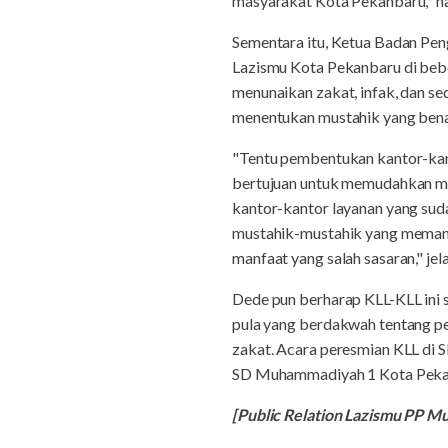
masyarakat Kota Pekanbaru," h
Sementara itu, Ketua Badan Pe
Lazismu Kota Pekanbaru di beb
menunaikan zakat, infak, dan s
menentukan mustahik yang bena
"Tentu pembentukan kantor-kanto
bertujuan untuk memudahkan ma
kantor-kantor layanan yang sud
mustahik-mustahik yang memang 
manfaat yang salah sasaran," jel
Dede pun berharap KLL-KLL ini
pula yang berdakwah tentang p
zakat. Acara peresmian KLL di
SD Muhammadiyah 1 Kota Pekanba
[Public Relation Lazismu PP 