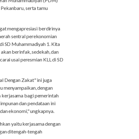
 Daerah Muhammadiyah (PDM)
 Pekanbaru, serta tamu
gat mengapresiasi berdirinya
daerah sentral perekonomian
 di SD Muhammadiyah 1. Kita
akan berinfak, sedekah, dan
arai usai peresmian KLL di SD
l Dengan Zakat" ini juga
aru menyampaikan, dengan
ra kerjasama bagi pemerintah
impunan dan pendataan ini
 dan ekonomi," ungkapnya.
ahkan yaitu kerjasama dengan
ngan ditengah-tengah