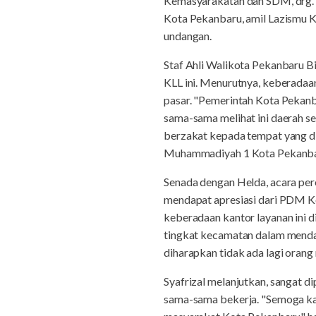
Kemasyarakatan dan SDM, drg. 
Kota Pekanbaru, amil Lazismu 
undangan.
Staf Ahli Walikota Pekanbaru B
KLL ini. Menurutnya, keberadaan
pasar. "Pemerintah Kota Pekan
sama-sama melihat ini daerah s
berzakat kepada tempat yang di
Muhammadiyah 1 Kota Pekanba
Senada dengan Helda, acara pe
mendapat apresiasi dari PDM K
keberadaan kantor layanan ini d
tingkat kecamatan dalam menda
diharapkan tidak ada lagi ora
Syafrizal melanjutkan, sangat 
sama-sama bekerja. "Semoga kan