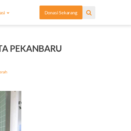
asi
Donasi Sekarang
TA PEKANBARU
erah