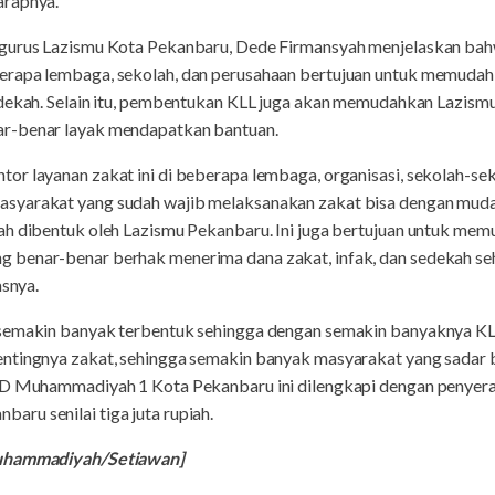
arapnya.
ngurus Lazismu Kota Pekanbaru, Dede Firmansyah menjelaskan ba
erapa lembaga, sekolah, dan perusahaan bertujuan untuk memuda
edekah. Selain itu, pembentukan KLL juga akan memudahkan Lazis
r-benar layak mendapatkan bantuan.
r layanan zakat ini di beberapa lembaga, organisasi, sekolah-sek
syarakat yang sudah wajib melaksanakan zakat bisa dengan mud
ah dibentuk oleh Lazismu Pekanbaru. Ini juga bertujuan untuk me
benar-benar berhak menerima dana zakat, infak, dan sedekah seh
asnya.
 semakin banyak terbentuk sehingga dengan semakin banyaknya K
entingnya zakat, sehingga semakin banyak masyarakat yang sadar
 SD Muhammadiyah 1 Kota Pekanbaru ini dilengkapi dengan penyera
ru senilai tiga juta rupiah.
Muhammadiyah/Setiawan]