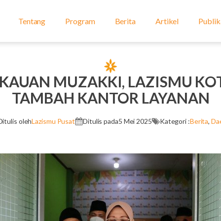
Tentang
Program
Berita
Artikel
Publik
GKAUAN MUZAKKI, LAZISMU KO
TAMBAH KANTOR LAYANAN
Ditulis oleh
Lazismu Pusat
Ditulis pada
5 Mei 2025
Kategori :
Berita
,
Da