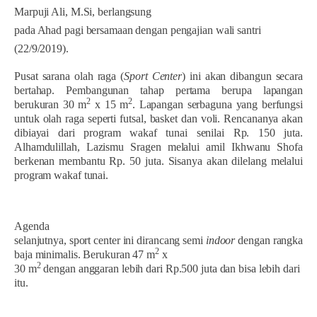
Marpuji Ali, M.Si, berlangsung
pada Ahad pagi bersamaan dengan pengajian wali santri
(22/9/2019).
Pusat sarana olah raga (
Sport Center
) ini akan dibangun secara
bertahap. Pembangunan tahap pertama berupa lapangan
2
2
berukuran 30 m
x 15 m
. Lapangan serbaguna yang berfungsi
untuk olah raga seperti futsal, basket dan voli. Rencananya akan
dibiayai dari program wakaf tunai senilai Rp. 150 juta.
Alhamdulillah, Lazismu Sragen melalui amil Ikhwanu Shofa
berkenan membantu Rp. 50 juta. Sisanya akan dilelang melalui
program wakaf tunai.
Agenda
selanjutnya, sport center ini dirancang semi
indoor
dengan rangka
2
baja minimalis. Berukuran 47 m
x
2
30 m
dengan anggaran lebih dari Rp.500 juta dan bisa lebih dari
itu.