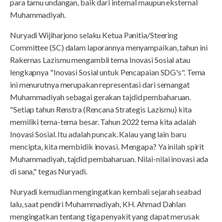
para tamu undangan, baik dari internal maupun eksternal
Muhammadiyah.
Nuryadi Wijiharjono selaku Ketua Panitia/Steering
Committee (SC) dalam laporannya menyampaikan, tahun ini
Rakernas Lazismu mengambil tema Inovasi Sosial atau
lengkapnya "Inovasi Sosial untuk Pencapaian SDG's". Tema
ini menurutnya merupakan representasi dari semangat
Muhammadiyah sebagai gerakan tajdid pembaharuan.
"Setiap tahun Renstra (Rencana Strategis Lazismu) kita
memiliki tema-tema besar. Tahun 2022 tema kita adalah
Inovasi Sosial. Itu adalah puncak. Kalau yang lain baru
mencipta, kita membidik inovasi. Mengapa? Ya inilah spirit
Muhammadiyah, tajdid pembaharuan. Nilai-nilai inovasi ada
di sana," tegas Nuryadi.
Nuryadi kemudian mengingatkan kembali sejarah seabad
lalu, saat pendiri Muhammadiyah, KH. Ahmad Dahlan
mengingatkan tentang tiga penyakit yang dapat merusak