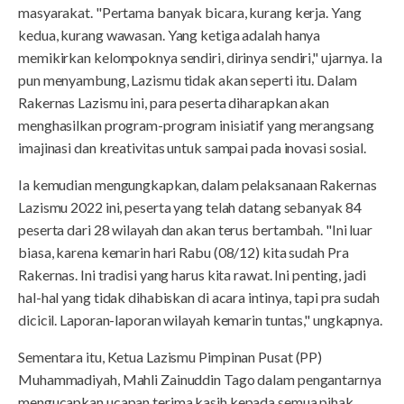
masyarakat. "Pertama banyak bicara, kurang kerja. Yang
kedua, kurang wawasan. Yang ketiga adalah hanya
memikirkan kelompoknya sendiri, dirinya sendiri," ujarnya. Ia
pun menyambung, Lazismu tidak akan seperti itu. Dalam
Rakernas Lazismu ini, para peserta diharapkan akan
menghasilkan program-program inisiatif yang merangsang
imajinasi dan kreativitas untuk sampai pada inovasi sosial.
Ia kemudian mengungkapkan, dalam pelaksanaan Rakernas
Lazismu 2022 ini, peserta yang telah datang sebanyak 84
peserta dari 28 wilayah dan akan terus bertambah. "Ini luar
biasa, karena kemarin hari Rabu (08/12) kita sudah Pra
Rakernas. Ini tradisi yang harus kita rawat. Ini penting, jadi
hal-hal yang tidak dihabiskan di acara intinya, tapi pra sudah
dicicil. Laporan-laporan wilayah kemarin tuntas," ungkapnya.
Sementara itu, Ketua Lazismu Pimpinan Pusat (PP)
Muhammadiyah, Mahli Zainuddin Tago dalam pengantarnya
mengucapkan ucapan terima kasih kepada semua pihak.