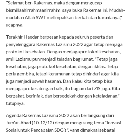
"Selamat ber-Rakernas, maka dengan mengucap
bismillaahirrahmaanirrahim, saya buka Rakernas ini. Mudah-
mudahan Allah SWT melimpahkan berkah dan karunianya,"
ucapnya.
Terakhir Haedar berpesan kepada seluruh peserta dan
penyelenggara Rakernas Lazismu 2022 agar tetap menjaga
protokol kesehatan. Dengan menjaga protokol kesehatan,
amil Lazismu pun menjadi teladan bagi umat. "Tetap jaga
kesehatan, jaga protokol kesehatan, dengan ikhlas. Tetap
perlu gembira, tetapi kerumunan tetap dihindari agar kita
juga menjadi uswah hasanah. Dan kalau kita tetap bisa
menjaga prokes dengan baik, itu bagian dari ZIS juga. Kita
berzakat, berinfak, dan bersedekah dengan keteladanan,"
tutupnya.
Agenda Rakernas Lazismu 2022 akan berlangsung dari
Jum'at-Ahad (10-12/12) dengan mengusung tema "Inovasi
Sosial untuk Pencapaian SDG’s", yang dimaknai sebagai