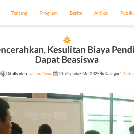
Tentang
Program
Berita
Artikel
Publik
erahkan, Kesulitan Biaya Pendi
Dapat Beasiswa
Ditulis oleh
Lazismu Pusat
Ditulis pada
5 Mei 2025
Kategori :
Berita