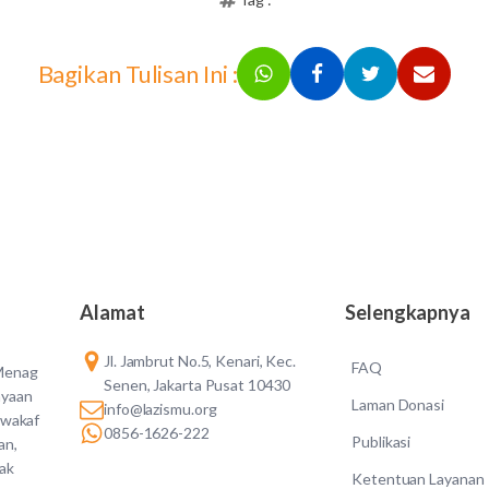
Bagikan Tulisan Ini :
Alamat
Selengkapnya
Jl. Jambrut No.5, Kenari, Kec.
FAQ
 Menag
Senen, Jakarta Pusat 10430
ayaan
Laman Donasi
info@lazismu.org
 wakaf
0856-1626-222
Publikasi
an,
dak
Ketentuan Layanan