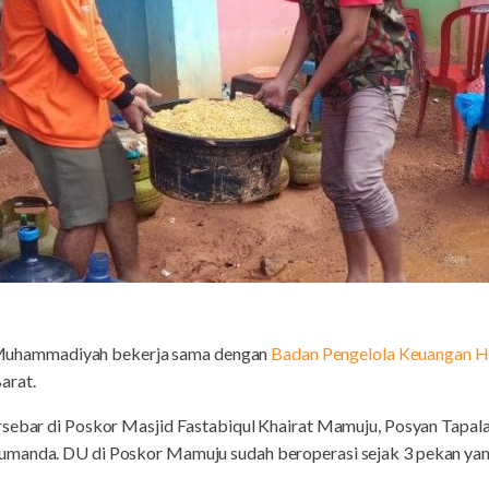
Muhammadiyah bekerja sama dengan
Badan Pengelola Keuangan H
arat.
rsebar di Poskor Masjid Fastabiqul Khairat Mamuju, Posyan Tapala
manda. DU di Poskor Mamuju sudah beroperasi sejak 3 pekan yang