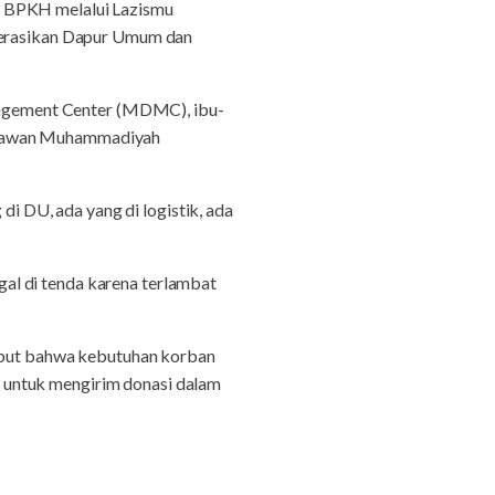
h BPKH melalui Lazismu
operasikan Dapur Umum dan
agement Center (MDMC), ibu-
, Relawan Muhammadiyah
di DU, ada yang di logistik, ada
al di tenda karena terlambat
but bahwa kebutuhan korban
 untuk mengirim donasi dalam