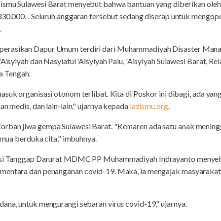
zismu Sulawesi Barat menyebut bahwa bantuan yang diberikan ole
.330.000,-. Seluruh anggaran tersebut sedang diserap untuk meng
.
perasikan Dapur Umum terdiri dari Muhammadiyah Disaster Man
 'Aisyiyah dan Nasyiatul 'Aisyiyah Palu, 'Aisyiyah Sulawesi Barat
 Tengah.
suk organisasi otonom terlibat. Kita di Poskor ini dibagi, ada yang 
an medis, dan lain-lain," ujarnya kepada
lazismu.org
.
rban jiwa gempa Sulawesi Barat. "Kemaren ada satu anak meningg
semua berduka cita," imbuhnya.
ivisi Tanggap Darurat MDMC PP Muhammadiyah Indrayanto menye
ementara dan penanganan covid-19. Maka, ia mengajak masyarakat
ana, untuk mengurangi sebaran virus covid-19," ujarnya.