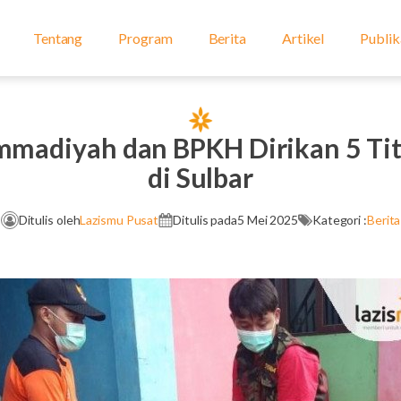
Tentang
Program
Berita
Artikel
Publik
madiyah dan BPKH Dirikan 5 Ti
di Sulbar
Ditulis oleh
Lazismu Pusat
Ditulis pada
5 Mei 2025
Kategori :
Berita