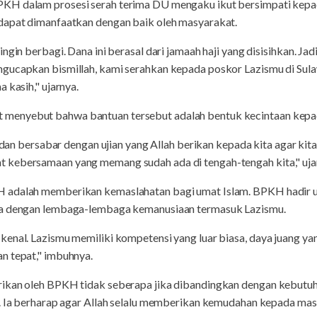
KH dalam prosesi serah terima DU mengaku ikut bersimpati kepa
dapat dimanfaatkan dengan baik oleh masyarakat.
ingin berbagi. Dana ini berasal dari jamaah haji yang disisihkan. J
gucapkan bismillah, kami serahkan kepada poskor Lazismu di Sul
 kasih," ujarnya.
enyebut bahwa bantuan tersebut adalah bentuk kecintaan kepad
, dan bersabar dengan ujian yang Allah berikan kepada kita agar ki
 kebersamaan yang memang sudah ada di tengah-tengah kita," uja
 adalah memberikan kemaslahatan bagi umat Islam. BPKH hadir 
ma dengan lembaga-lembaga kemanusiaan termasuk Lazismu.
enal. Lazismu memiliki kompetensi yang luar biasa, daya juang yan
n tepat," imbuhnya.
rikan oleh BPKH tidak seberapa jika dibandingkan dengan kebutu
n. Ia berharap agar Allah selalu memberikan kemudahan kepada ma