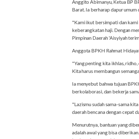
Anggito Abimanyu, Ketua BP BP
Barat. Ia berharap dapur umum 
"Kami ikut bersimpati dan kami 
keberangkatan haji. Dengan men
Pimpinan Daerah 'Aisyiyah terima
Anggota BPKH Rahmat Hidayat m
"Yang penting kita ikhlas, ridho
Kita harus membangun semangat
Ia menyebut bahwa tujuan BPKH
berkolaborasi, dan bekerja sa
"Lazismu sudah sama-sama kita k
daerah bencana dengan cepat da
Menurutnya, bantuan yang dibe
adalah awal yang bisa diberika