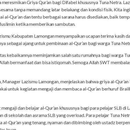
ita meresmikan Griya Qur’an bagi Difabel khususnya Tuna Netra. L
sesama tanpa memandang latar belakang dan kondisi fisik. Kita in
i al-Qur’an dan tentu berbagai sarana harus disediakan, baik te
 Muslimin ketika memberikan sambutan.
azismu Kabupaten Lamongan menyampaikan ucapan terima kasih dan
ya sebagai ajang untuk pembinaan al-Qur’an bagi warga Tuna Net
atas kebaikannya meminjamkan salah satu rumahnya bagi warga Tun
Allah bermanfaat dan bisa istiqomah. Semoga Allah SWT membalas
ah, Manager Lazismu Lamongan, menjelaskan bahwa griya al-Qur’an in
pakai untuk kegiatan mengaji dan membaca al-Qur’an berhuruf Brai
t mengaji dan belajar al-Qur’an khususnya bagi para pelajar SLB 
gan di sekolah dan asrama SLB yang overload. Para pelajar Tuna Ne
a al-Qur’an yang tenang, nyaman dan dibimbing oleh ustadz berpe
las Irvan.