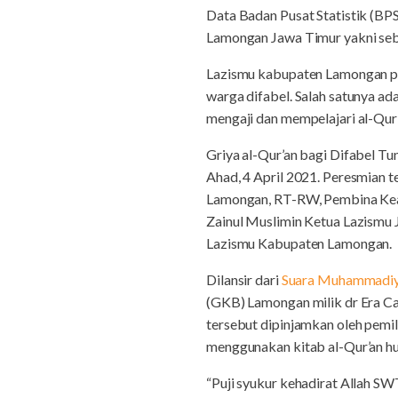
Data Badan Pusat Statistik (BP
Lamongan Jawa Timur yakni seb
Lazismu kabupaten Lamongan pa
warga difabel. Salah satunya ad
mengaji dan mempelajari al-Qur’
Griya al-Qur’an bagi Difabel T
Ahad, 4 April 2021. Peresmian 
Lamongan, RT-RW, Pembina Keag
Zainul Muslimin Ketua Lazismu J
Lazismu Kabupaten Lamongan.
Dilansir dari
Suara Muhammadi
(GKB) Lamongan milik dr Era Ca
tersebut dipinjamkan oleh pemi
menggunakan kitab al-Qur’an hur
“Puji syukur kehadirat Allah S