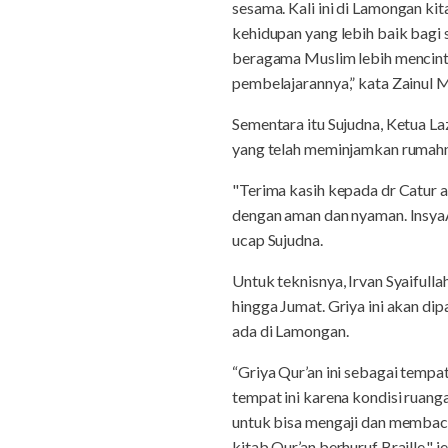
sesama. Kali ini di Lamongan k
kehidupan yang lebih baik bagi 
beragama Muslim lebih mencinta
pembelajarannya,” kata Zainul
Sementara itu Sujudna, Ketua L
yang telah meminjamkan rumahn
"Terima kasih kepada dr Catur 
dengan aman dan nyaman. Insya
ucap Sujudna.
Untuk teknisnya, Irvan Syaifull
hingga Jumat. Griya ini akan di
ada di Lamongan.
“Griya Qur’an ini sebagai tempa
tempat ini karena kondisi ruan
untuk bisa mengaji dan membac
kitab Qur’an berhuruf Braille," je