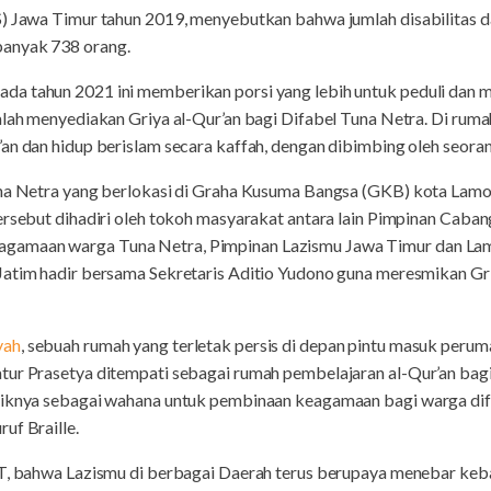
S) Jawa Timur tahun 2019, menyebutkan bahwa jumlah disabilitas d
anyak 738 orang.
da tahun 2021 ini memberikan porsi yang lebih untuk peduli dan
alah menyediakan Griya al-Qur’an bagi Difabel Tuna Netra. Di ruma
an dan hidup berislam secara kaffah, dengan dibimbing oleh seoran
una Netra yang berlokasi di Graha Kusuma Bangsa (GKB) kota Lamo
tersebut dihadiri oleh tokoh masyarakat antara lain Pimpinan Ca
amaan warga Tuna Netra, Pimpinan Lazismu Jawa Timur dan Lamo
atim hadir bersama Sekretaris Aditio Yudono guna meresmikan Griya
yah
, sebuah rumah yang terletak persis di depan pintu masuk per
tur Prasetya ditempati sebagai rumah pembelajaran al-Qur’an bag
liknya sebagai wahana untuk pembinaan keagamaan bagi warga dif
uf Braille.
WT, bahwa Lazismu di berbagai Daerah terus berupaya menebar ke