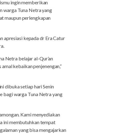
azismu ingin memberikan
gin warga Tuna Netra yang
mpat maupun perlengkapan
 apresiasi kepada dr Era Catur
ra.
a Netra belajar al-Qur’an
 amal kebaikan penjenengan,”
i dibuka setiap hari Senin
lle bagi warga Tuna Netra yang
di Lamongan. Kami menyediakan
tra ini membutuhkan tempat
ngalaman yang bisa mengajarkan