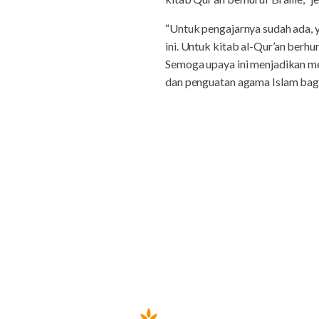
“Untuk pengajarnya sudah ada, y
ini. Untuk kitab al-Qur’an berh
Semoga upaya ini menjadikan m
dan penguatan agama Islam bagi