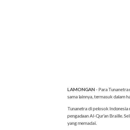
LAMONGAN
- Para Tunanetra 
sama lainnya, termasuk dalam h
Tunanetra di pelosok Indonesia 
pengadaan Al-Qur’an Braille. Se
yang memadai.