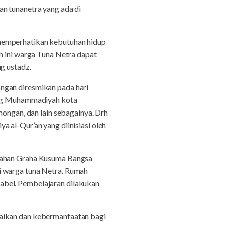
an tunanetra yang ada di
 memperhatikan kebutuhan hidup
h ini warga Tuna Netra dapat
g ustadz.
ngan diresmikan pada hari
bang Muhammadiyah kota
ngan, dan lain sebagainya. Drh
 al-Qur’an yang diinisiasi oleh
umahan Graha Kusuma Bangsa
i warga tuna Netra. Rumah
abel. Pembelajaran dilakukan
baikan dan kebermanfaatan bagi