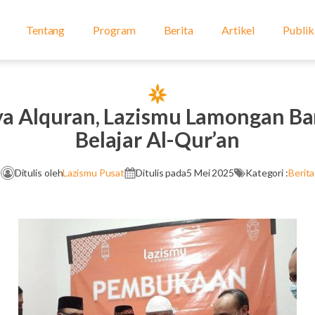
Tentang
Program
Berita
Artikel
Publik
ya Alquran, Lazismu Lamongan Ba
Belajar Al-Qur’an
Ditulis oleh
Lazismu Pusat
Ditulis pada
5 Mei 2025
Kategori :
Berita