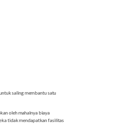
 untuk saling membantu satu
bkan oleh mahalnya biaya
eka tidak mendapatkan fasilitas