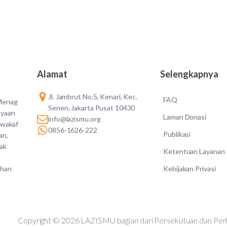
Alamat
Selengkapnya
Jl. Jambrut No.5, Kenari, Kec.
FAQ
 Menag
Senen, Jakarta Pusat 10430
ayaan
Laman Donasi
info@lazismu.org
 wakaf
0856-1626-222
Publikasi
an,
dak
Ketentuan Layanan
Kebijakan Privasi
ahan
Copyright © 2026 LAZISMU bagian dari Persekutuan d