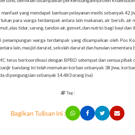
personil, demikian disampaikan perkembangannya oleh Khaeruddi
ma manfaat yang mendapat bantuan pelayanan medis sebanyak 42 ji
ukan para warga terdampak antara lain makanan, air bersih, air
t, alas tidur, sarung, tandon air, genset, dan nutrisi bagi bayi dan 
si penampungan warga terdampak yang disampaikan oleh Pos Koo
antara lain, masjid darurat, sekolah darurat dan hunuian sementara
C terus berkoordinasi dengan BPBD setempat dan semua pihak da
n, banjir bandang ini telah memakan korban sebanyak 38 jiwa, korba
rada di pengungsian sebanyak 14.483 orang (na)
Tag :
Bagikan Tulisan Ini :