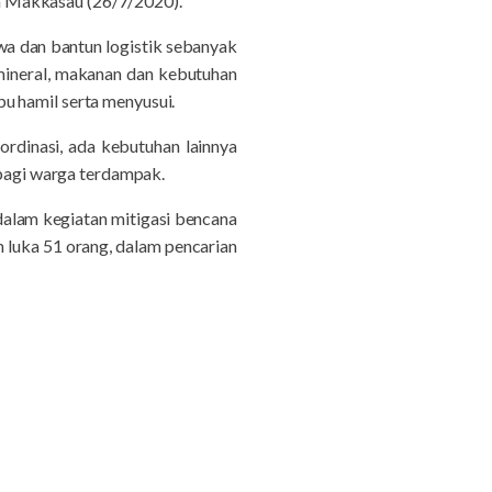
n Makkasau (26/7/2020).
wa dan bantun logistik sebanyak
 mineral, makanan dan kebutuhan
ibu hamil serta menyusui.
rdinasi, ada kebutuhan lainnya
 bagi warga terdampak.
lam kegiatan mitigasi bencana
n luka 51 orang, dalam pencarian