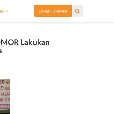
asi
Donasi Sekarang
 OMOR Lakukan
a