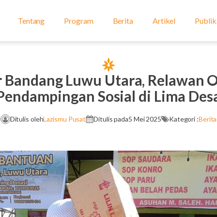
Tentang
Program
Berita
Artikel
Publik
ir Bandang Luwu Utara, Relawan
Pendampingan Sosial di Lima Des
Ditulis oleh
Lazismu Pusat
Ditulis pada
5 Mei 2025
Kategori :
Berita