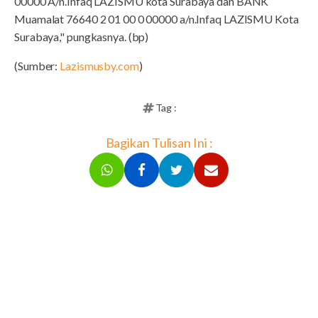
00000 A/n.Infaq LAZISMU kota Surabaya dan BANK
Muamalat 76640 2 01 00 0 00000 a/n.Infaq LAZISMU Kota
Surabaya," pungkasnya. (bp)
(Sumber:
Lazismusby.com
)
Tag :
Bagikan Tulisan Ini :