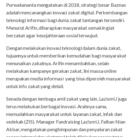
Purwakananta mengatakan di 2018, strategi besar Baznas
adalah mencanangkan inovasi zakat digital. Perkembangan
teknologi informasi bagi dunia zakat tantangan tersendiri.
Menurut Arifin, diharapkan masyarakat semakin giat
berzakat agar kesejahteraan sosial terwujud.
Dengan melakukan inovasi teknologi dalam dunia zakat,
tujuannya untuk memberikan kemudahan bagi masyarakat
menunaikan zakatnya. Arifin menambahkan, selain
melakukan kampanye gerakan zakat, lini massa online
merupakan media informasi yang bisa diperoleh masyarakat
untuk info zakat yang detail.
Senada dengan lembaga amil zakat yang lain, LazismU juga
terus melakukan berbagai inovasi. Arahnya sama,
memudahkan masyarakat untuk layanan zakat, infak dan
sedekah (ZIS). Manager Fundraising LazismU, Falhan Nian
Akbar, mengatakan penghimpunan dan penyaluran zakat
secara internal dan eksternal telah dilakukan secara terus-