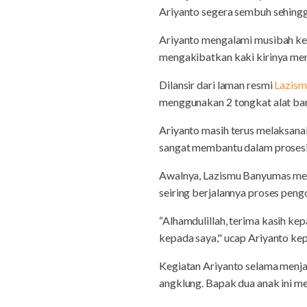
Ariyanto segera sembuh sehingg
Ariyanto mengalami musibah kece
mengakibatkan kaki kirinya men
Dilansir dari laman resmi
Lazis
menggunakan 2 tongkat alat ban
Ariyanto masih terus melaksanak
sangat membantu dalam proses
Awalnya, Lazismu Banyumas mem
seiring berjalannya proses pe
“Alhamdulillah, terima kasih k
kepada saya," ucap Ariyanto k
Kegiatan Ariyanto selama menj
angklung. Bapak dua anak ini m