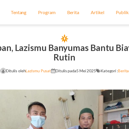
Tentang
Program
Berita
Artikel
Publik
an, Lazismu Banyumas Bantu Bi
Rutin
Ditulis oleh
Lazismu Pusat
Ditulis pada
5 Mei 2025
Kategori :
Berita