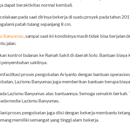
a dapat beraktivitas normal kembali.
lakaan pada saat dirinya bekerja di suatu proyek pada tahun 2017.
galami patah tulang sepanjang 8 cm.
mu Banyumas
, sampai saat ini kondisinya masih tidak bisa berjalan 
tu jalan.
an kontrol bulanan ke Rumah Sakit di daerah Solo. Bantuan biaya k
i penyembuhan sakitnya.
fasilitasi proses pengobatan Ariyanto dengan bantuan operasion
ngobatan, Lazismu Banyumas juga memberikan bantuan berupa biay
epada Lazismu Banyumas atas bantuannya. Semoga semakin berkah.
epada media Lazismu Banyumas.
alani proses pengobatan juga diisi dengan bekerja membantu tet
emang memiliki semangat yang tinggi alam bekerja.