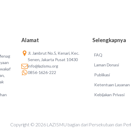
Alamat
Selengkapnya
Jl. Jambrut No.5, Kenari, Kec.
FAQ
 Menag
Senen, Jakarta Pusat 10430
ayaan
Laman Donasi
info@lazismu.org
 wakaf
0856-1626-222
Publikasi
an,
dak
Ketentuan Layanan
Kebijakan Privasi
ahan
Copyright © 2026 LAZISMU bagian dari Persekutuan d