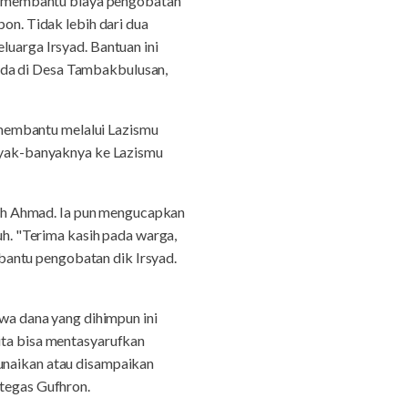
k membantu biaya pengobatan
n. Tidak lebih dari dua
luarga Irsyad. Bantuan ini
ada di Desa Tambakbulusan,
membantu melalui Lazismu
yak-banyaknya ke Lazismu
ah Ahmad. Ia pun mengucapkan
. "Terima kasih pada warga,
bantu pengobatan dik Irsyad.
a dana yang dihimpun ini
kita bisa mentasyarufkan
tunaikan atau disampaikan
 tegas Gufhron.