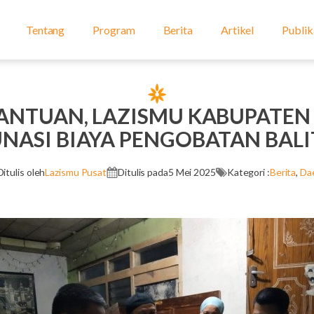
Tentang
Program
Berita
Artikel
Publik
ANTUAN, LAZISMU KABUPATEN
UNASI BIAYA PENGOBATAN BALI
Ditulis oleh
Lazismu Pusat
Ditulis pada
5 Mei 2025
Kategori :
Berita
,
Da