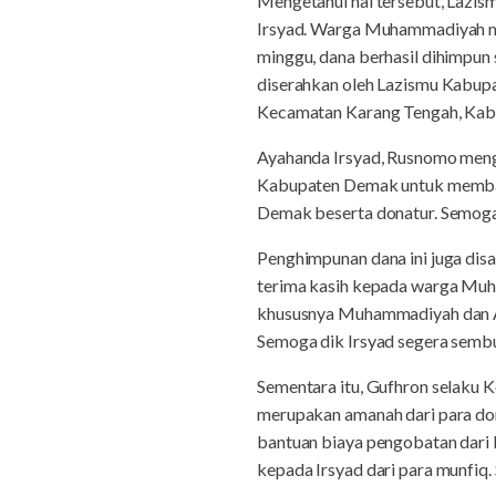
Mengetahui hal tersebut, Laz
Irsyad. Warga Muhammadiyah ma
minggu, dana berhasil dihimpun 
diserahkan oleh Lazismu Kabupa
Kecamatan Karang Tengah, Ka
Ayahanda Irsyad, Rusnomo meng
Kabupaten Demak untuk membay
Demak beserta donatur. Semoga
Penghimpunan dana ini juga di
terima kasih kepada warga Muh
khususnya Muhammadiyah dan Ais
Semoga dik Irsyad segera sembuh
Sementara itu, Gufhron selaku
merupakan amanah dari para dona
bantuan biaya pengobatan dari 
kepada Irsyad dari para munfiq.