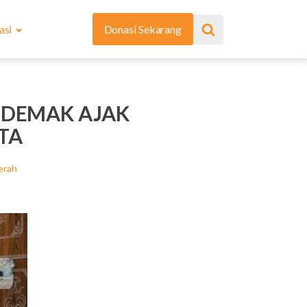
asi
Donasi Sekarang
 DEMAK AJAK
TA
erah