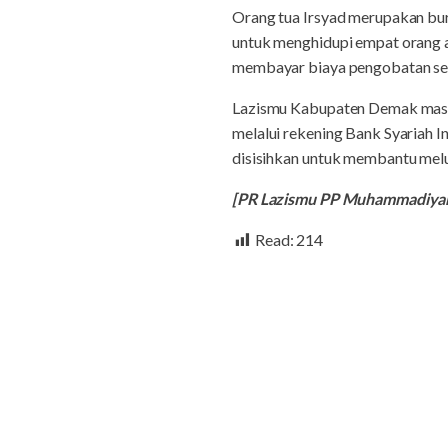
Orang tua Irsyad merupakan buru
untuk menghidupi empat orang a
membayar biaya pengobatan secar
Lazismu Kabupaten Demak masi
melalui rekening Bank Syariah 
disisihkan untuk membantu melun
[PR Lazismu PP Muhammadiya
Read:
214