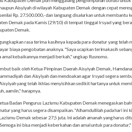
ismu Kabupaten Demak pun menggalang penghimpunan donasi untu
upun Aisyiyah di wilayah Kabupaten Demak dengan cepat merespo
senilai Rp. 27.500.000,- dan langsung disalurkan untuk membantu ke
ten Demak pada Kamis (29/10) di tempat tinggal Irsyad yang ber
bupaten Demak.
ungkapkan rasa terima kasihnya kepada para donatur yang telah 
ar biaya pengobatan anaknya. "Saya ucapkan terimakasih seban
 amal kebaikannya menjadi berkah," ungkap Rusnomo.
sambut baik oleh Ketua Pimpinan Daerah Aisyiyah Demak, Hamdan
ammadiyah dan Aisyiyah dan mendoakan agar Irsyad segera sembuh
yiyah yang telah ikhlas menyisihkan sedikit hartanya untuk mem
, aamiin," harapnya.
 Ketua Badan Pengurus Lazismu Kabupaten Demak menegaskan bahw
tur yang harus segera disampaikan. "Alhamdullilah pada hari ini 
Lazismu Demak sebesar 27,5 juta. Ini adalah amanah yang harus di
 Semoga ini bisa menjadi keberkahan dan amal untuk para donatur,"