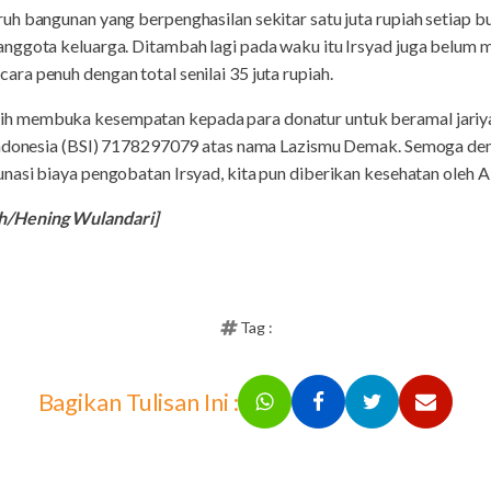
h bangunan yang berpenghasilan sekitar satu juta rupiah setiap bu
nggota keluarga. Ditambah lagi pada waku itu Irsyad juga belum m
a penuh dengan total senilai 35 juta rupiah.
h membuka kesempatan kepada para donatur untuk beramal jariy
Indonesia (BSI) 7178297079 atas nama Lazismu Demak. Semoga den
asi biaya pengobatan Irsyad, kita pun diberikan kesehatan oleh Al
h/Hening Wulandari]
Tag :
Bagikan Tulisan Ini :