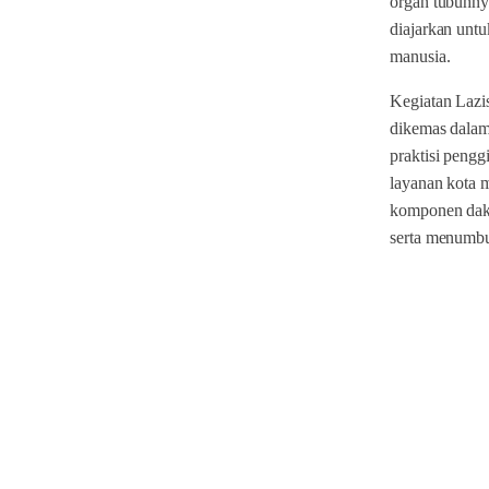
organ tubuhnya
diajarkan untu
manusia.
Kegiatan Laz
dikemas dalam
praktisi pengg
layanan kota 
komponen dak
serta menumbu