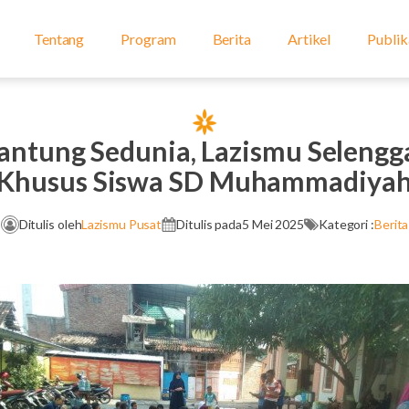
Tentang
Program
Berita
Artikel
Publik
antung Sedunia, Lazismu Seleng
Khusus Siswa SD Muhammadiya
Ditulis oleh
Lazismu Pusat
Ditulis pada
5 Mei 2025
Kategori :
Berita