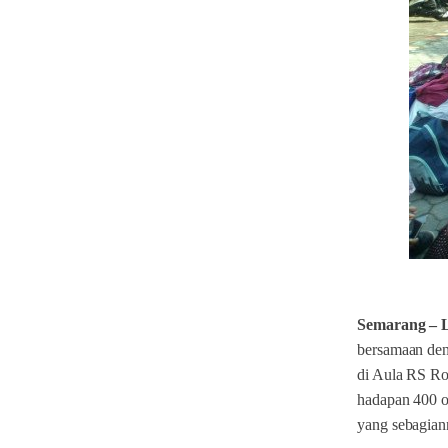
Semarang –
bersamaan den
di Aula RS R
hadapan 400 o
yang sebagiann