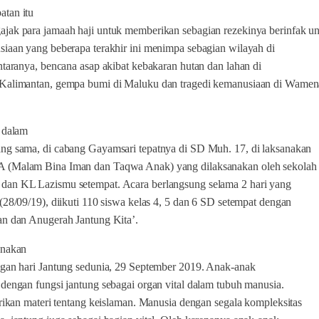
tan itu
jak para jamaah haji untuk memberikan sebagian rezekinya berinfak u
siaan yang beberapa terakhir ini menimpa sebagian wilayah di
ntaranya, bencana asap akibat kebakaran hutan dan lahan di
Kalimantan, gempa bumi di Maluku dan tragedi kemanusiaan di Wamen
, dalam
ng sama, di cabang Gayamsari tepatnya di SD Muh. 17, di laksanakan
 (Malam Bina Iman dan Taqwa Anak) yang dilaksanakan oleh sekolah
an KL Lazismu setempat. Acara berlangsung selama 2 hari yang
(28/09/19), diikuti 110 siswa kelas 4, 5 dan 6 SD setempat dengan
an dan Anugerah Jantung Kita’.
anakan
ngan hari Jantung sedunia, 29 September 2019. Anak-anak
dengan fungsi jantung sebagai organ vital dalam tubuh manusia.
erikan materi tentang keislaman. Manusia dengan segala kompleksitas