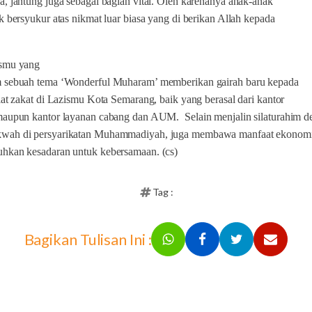
, jantung juga sebagai bagian vital. Oleh karenanya anak-anak
k bersyukur atas nikmat luar biasa yang di berikan Allah kepada
ismu yang
 sebuah tema ‘Wonderful Muharam’ memberikan gairah baru kepada
iat zakat di Lazismu Kota Semarang, baik yang berasal dari kantor
maupun kantor layanan cabang dan AUM.
Selain menjalin silaturahim 
wah di persyarikatan Muhammadiyah, juga membawa manfaat ekonom
hkan kesadaran untuk kebersamaan. (cs)
Tag :
Bagikan Tulisan Ini :