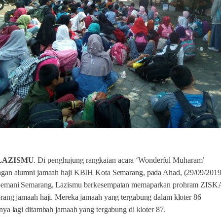
 LAZISMU
. Di penghujung rangkaian acara ‘Wonderful Muharam’
gan alumni jamaah haji KBIH Kota Semarang, pada Ahad, (29/09/2019
oemani Semarang, Lazismu berkesempatan memaparkan prohram ZISKA
rang jamaah haji. Mereka jamaah yang tergabung dalam kloter 86
ya lagi ditambah jamaah yang tergabung di kloter 87.