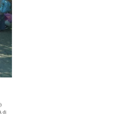
)
 di