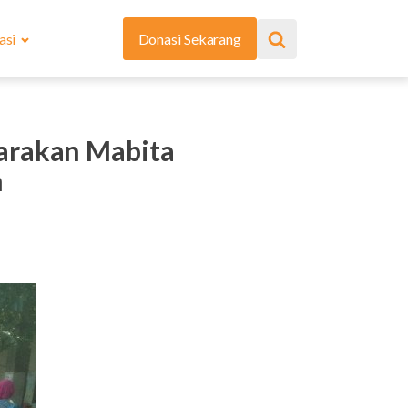
asi
Donasi Sekarang
garakan Mabita
h