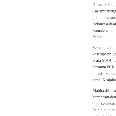
Dalam kesempa
Lazismu menga
peduli kemanu
Indonesia di a
Sumatera dan 
Papua.
Sementara itu
kesempatan ya
acara MABITA
bersama PCM d
dimulai Sabtu 
tema ‘Keajaib
Mabita dilaks
bertepatan de
diperkenalkan 
Selain itu dib