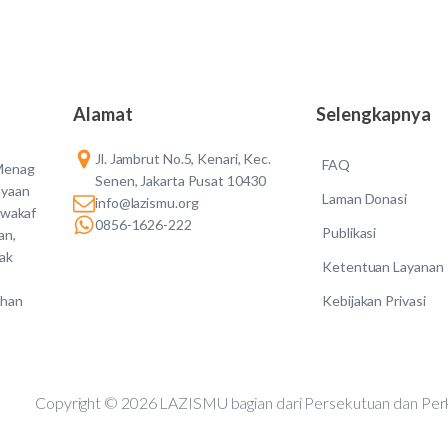
Alamat
Selengkapnya
Jl. Jambrut No.5, Kenari, Kec.
FAQ
 Menag
Senen, Jakarta Pusat 10430
ayaan
Laman Donasi
info@lazismu.org
 wakaf
0856-1626-222
Publikasi
an,
dak
Ketentuan Layanan
Kebijakan Privasi
ahan
Copyright © 2026 LAZISMU bagian dari Persekutuan d