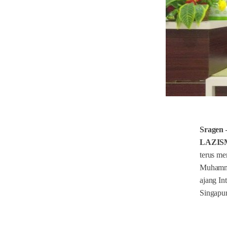
Sragen
LAZIS
terus me
Muhamma
ajang In
Singapur