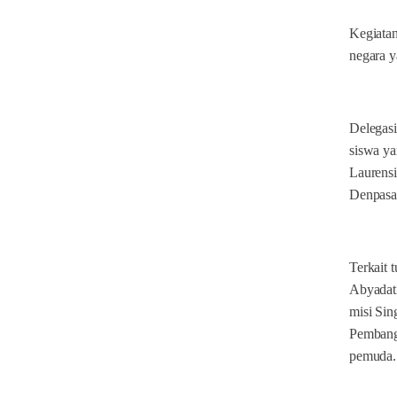
Kegiatan
negara y
Delegasi
siswa ya
Laurens
Denpasa
Terkait
Abyadati
misi Si
Pembang
pemuda.