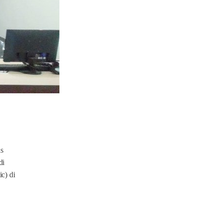
ns
di
c) di