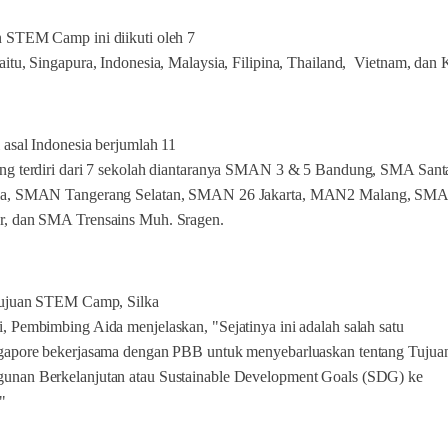
 STEM Camp ini diikuti oleh 7
aitu, Singapura, Indonesia, Malaysia, Filipina, Thailand,
Vietnam, dan 
 asal Indonesia berjumlah 11
ng terdiri dari 7 sekolah diantaranya SMAN 3 & 5 Bandung, SMA Sant
ia, SMAN Tangerang Selatan, SMAN 26 Jakarta, MAN2 Malang, SM
r, dan SMA Trensains Muh. Sragen.
 tujuan STEM Camp, Silka
, Pembimbing Aida menjelaskan, "Sejatinya ini adalah salah satu
ngapore bekerjasama dengan PBB untuk menyebarluaskan tentang Tujua
unan Berkelanjutan atau Sustainable Development Goals (SDG) ke
"