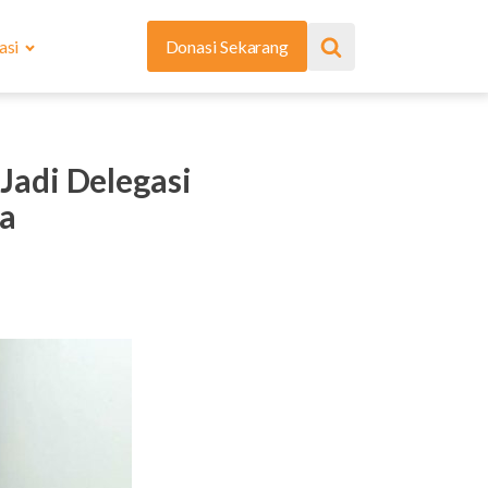
asi
Donasi Sekarang
adi Delegasi
a