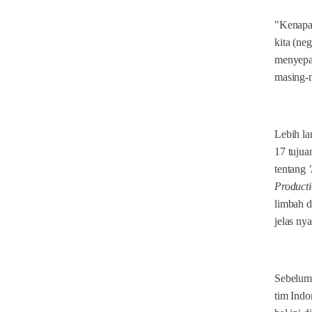
"Kenapa
kita (ne
menyepak
masing-
Lebih la
17 tujua
tentang
Producti
limbah d
jelas nya
Sebelum 
tim Indo