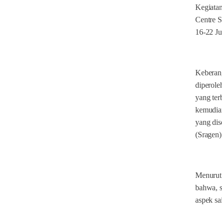
Kegiata
Centre S
16-22 Ju
Keberang
diperole
yang ter
kemudian
yang dis
(Sragen)
Menurut
bahwa, s
aspek sa