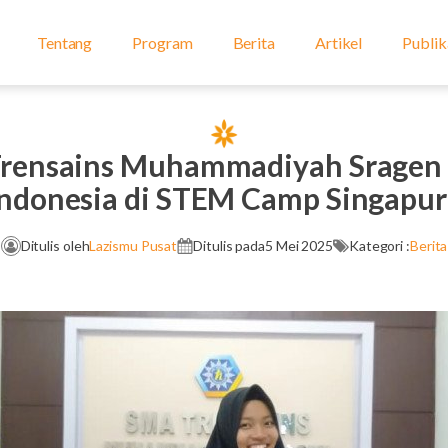
Tentang
Program
Berita
Artikel
Publik
Trensains Muhammadiyah Sragen J
Indonesia di STEM Camp Singapur
Ditulis oleh
Lazismu Pusat
Ditulis pada
5 Mei 2025
Kategori :
Berita