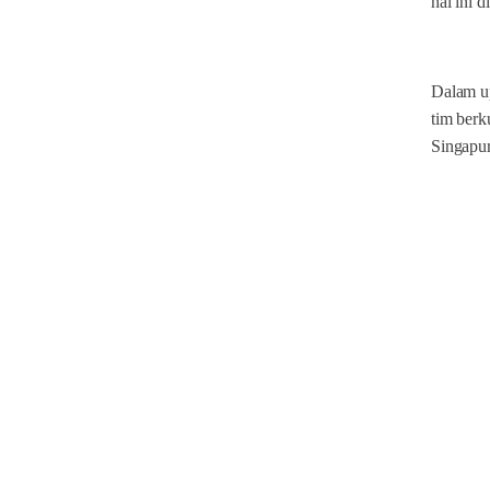
hal ini 
Dalam u
tim berk
Singapur