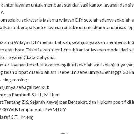
a kantor layanan untuk membuat standarisasi kantor layanan dan 
Y.
om selaku sekretaris lazismu wilayah DIY setelah adanya sekolah am
tkan beberapa kantor layanan untuk merumuskan Standarisasi ope
 Lazismu Wilayah DIY menambahkan, selanjutnya akan membentuk 3
en atau kota. “Nanti akan membentuk kantor layanan model dari se
tor layanan,” kata Cahyono.
tor layanan tersebut akan mengikuti sekolah amil selanjutnya yan
telah didpat di sekolah amil sebelum sebelumnya. Sehingga 30 kant
masing-masing.
njutnya sebagai berikut:
ntosa Pambudi, S.H.I., M.Hum
st Tentang ZIS, Sejarah Kewajiban Berzakat, dan Hukum positif di 
-16.00 WIB tempat Aula PWM DIY
’ruf, S.T., M.eng