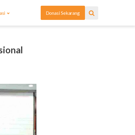
asi
Donasi Sekarang
sional