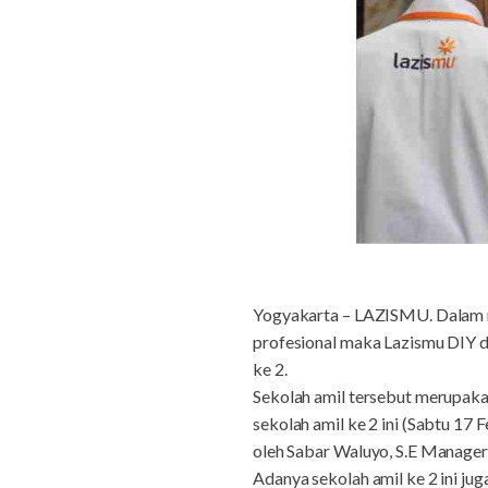
Yogyakarta – LAZISMU. Dalam ra
profesional maka Lazismu DIY 
ke 2.
Sekolah amil tersebut merupakan
sekolah amil ke 2 ini (Sabtu 1
oleh Sabar Waluyo, S.E Manage
Adanya sekolah amil ke 2 ini j