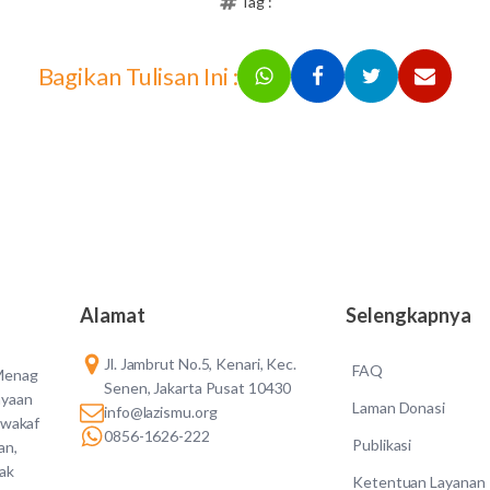
Tag :
Bagikan Tulisan Ini :
Alamat
Selengkapnya
Jl. Jambrut No.5, Kenari, Kec.
FAQ
 Menag
Senen, Jakarta Pusat 10430
ayaan
Laman Donasi
info@lazismu.org
 wakaf
0856-1626-222
Publikasi
an,
dak
Ketentuan Layanan