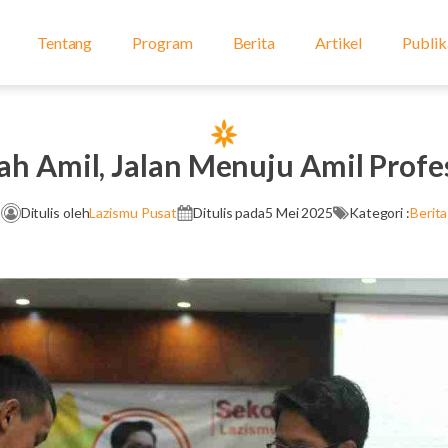
Tentang
Program
Berita
Artikel
Publik
ah Amil, Jalan Menuju Amil Profe
Ditulis oleh
Lazismu Pusat
Ditulis pada
5 Mei 2025
Kategori :
Berita