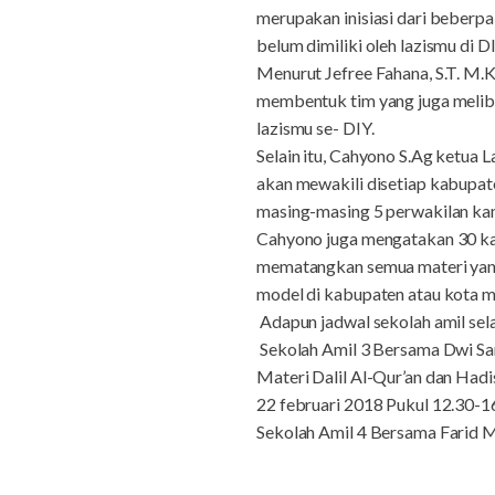
merupakan inisiasi dari beberp
belum dimiliki oleh lazismu di DI
Menurut Jefree Fahana, S.T. M.K
membentuk tim yang juga meliba
lazismu se- DIY.
Selain itu, Cahyono S.Ag ketua
akan mewakili disetiap kabupat
masing-masing 5 perwakilan kan
Cahyono juga mengatakan 30 kan
mematangkan semua materi yang 
model di kabupaten atau kota 
Adapun jadwal sekolah amil sela
Sekolah Amil 3 Bersama Dwi Sa
Materi Dalil Al-Qur’an dan Hadi
22 februari 2018 Pukul 12.30
Sekolah Amil 4 Bersama Farid Ma