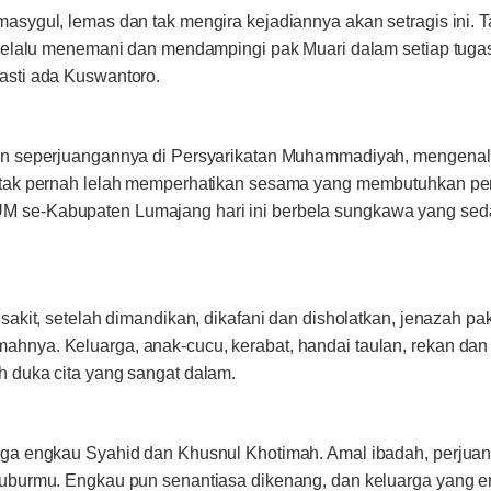
asygul, lemas dan tak mengira kejadiannya akan setragis ini. 
 selalu menemani dan mendampingi pak Muari dalam setiap tuga
asti ada Kuswantoro.
an seperjuangannya di Persyarikatan Muhammadiyah, mengenal
 tak pernah lelah memperhatikan sesama yang membutuhkan pe
 se-Kabupaten Lumajang hari ini berbela sungkawa yang sed
sakit, setelah dimandikan, dikafani dan disholatkan, jenazah pa
hnya. Keluarga, anak-cucu, kerabat, handai taulan, rekan dan
 duka cita yang sangat dalam.
oga engkau Syahid dan Khusnul Khotimah. Amal ibadah, perju
kuburmu. Engkau pun senantiasa dikenang, dan keluarga yang 