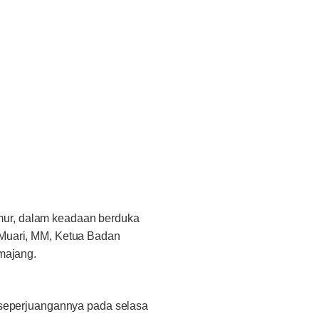
imur, dalam keadaan berduka
 Muari, MM, Ketua Badan
majang.
n seperjuangannya pada selasa