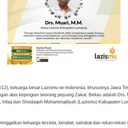
29/12), keluarga besar Lazismu se-Indonesia, khususnya Jawa T
ngan atas kepergian seorang pejuang Zakat. Beliau adalah Drs.
, Infaq dan Shodaqoh Muhammadiyah (Lazismu) Kabupaten Lu
eninggalkan keluarga tercinta, kerabat, sahabat dan rekan-reka