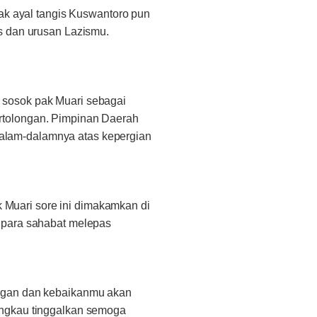
Tak ayal tangis Kuswantoro pun
s dan urusan Lazismu.
 sosok pak Muari sebagai
rtolongan. Pimpinan Daerah
alam-dalamnya atas kepergian
k Muari sore ini dimakamkan di
 para sahabat melepas
angan dan kebaikanmu akan
engkau tinggalkan semoga