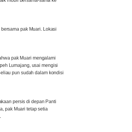
 naik mobil bersama-sama ke
o bersama pak Muari. Lokasi
bahwa pak Muari mengalami
mpeh Lumajang, usai mengisi
Beliau pun sudah dalam kondisi
lakaan persis di depan Panti
 pak Muari tetap setia
.