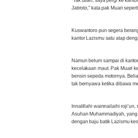
“Tak usah, saya pergi ke kanto
Jatiroto,” kata pak Muari seper
Kuswantoro pun segera berangk
kantor Lazismu satu atap de
Namun belum sampai di kantor
kecelakaan maut. Pak Muari ke
bensin sepeda motornya. Belia
tak bernyawa ketika dibawa me
Innalillahi wainnailaihi roji’
Asuhan Muhammadiyah, yang sal
dengan baju batik Lazismu kes