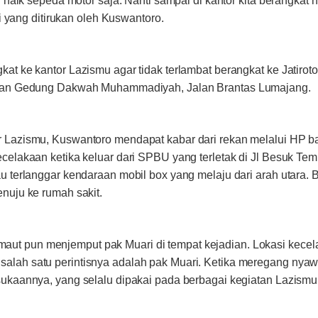
r naik sepeda motor saja. Nanti sampai di kantor kita berangkat
ti yang ditirukan oleh Kuswantoro.
at ke kantor Lazismu agar tidak terlambat berangkat ke Jatirot
ngan Gedung Dakwah Muhammadiyah, Jalan Brantas Lumajang.
 Lazismu, Kuswantoro mendapat kabar dari rekan melalui HP 
celakaan ketika keluar dari SPBU yang terletak di Jl Besuk Te
u terlanggar kendaraan mobil box yang melaju dari arah utara. 
nuju ke rumah sakit.
un, maut pun menjemput pak Muari di tempat kejadian. Lokasi kece
ah satu perintisnya adalah pak Muari. Ketika meregang nyawa,
ukaannya, yang selalu dipakai pada berbagai kegiatan Lazismu