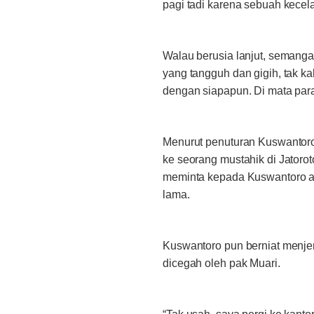
pagi tadi karena sebuah kecela
Walau berusia lanjut, semanga
yang tangguh dan gigih, tak k
dengan siapapun. Di mata pa
Menurut penuturan Kuswantoro
ke seorang mustahik di Jator
meminta kepada Kuswantoro ag
lama.
Kuswantoro pun berniat menje
dicegah oleh pak Muari.