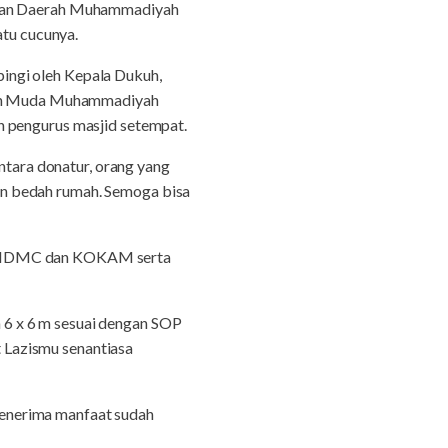
pinan Daerah Muhammadiyah
atu cucunya.
ingi oleh Kepala Dukuh,
an Muda Muhammadiyah
pengurus masjid setempat.
tara donatur, orang yang
an bedah rumah. Semoga bisa
ti MDMC dan KOKAM serta
6 x 6 m sesuai dengan SOP
 Lazismu senantiasa
enerima manfaat sudah