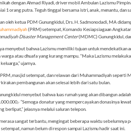
menikah dengan Ahmad Riyadi, driver mobil Ambulan Lazismu Pim
i 1 orang putra. Teguh tinggal bersama istri, anak, menantu, dan s
kan oleh ketua PDM Gunungkidul, Drs. H. Sadmonodadi, MA didamp
uhammadiyah
(PRM) setempat, Komando Kesiapsiagaan Angkat
adiyah Disaster Management Center
(MDMC) Gunungkidul, dan 
 menyebut bahwa Lazismu memiliki tujuan untuk mendekatkan an
an warga atau dhuafa yang kurang mampu. “Maka Lazismu melakuk
eluarga,” ujarnya.
h PRM, masjid setempat, dan relawan dari Muhammadiyah seper
kirakan pembangunan akan selesai lebih dari satu bulan.
nungkidul menyebut bahwa luas rumah yang akan dibangun adalah 
.000.000,- “Semoga donatur yang mempercayakan donasinya lewat
berlipat,” jelasnya melalui saluran telepon.
merasa sangat terbantu, mengingat beberapa waktu sebelumnya p
setempat, namun belum di respon sampai Lazismu hadir saat ini.