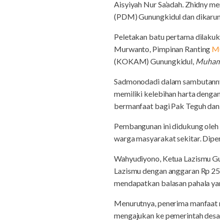
Aisyiyah Nur Sa’adah. Zhidny 
(PDM) Gunungkidul dan dikarunia
Peletakan batu pertama dilaku
Murwanto, Pimpinan Ranting
M
(KOKAM) Gunungkidul,
Muhamm
Sadmonodadi dalam sambutannya
memiliki kelebihan harta deng
bermanfaat bagi Pak Teguh dan k
Pembangunan ini didukung ole
warga masyarakat sekitar. Diper
Wahyudiyono, Ketua Lazismu Gu
Lazismu dengan anggaran Rp 25
mendapatkan balasan pahala yang 
Menurutnya, penerima manfaat 
mengajukan ke pemerintah desa 