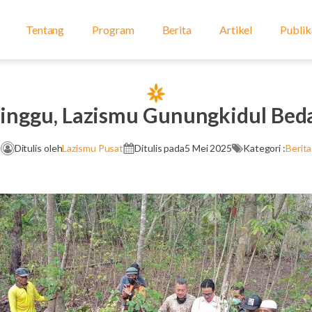
Tentang
Program
Berita
Artikel
Publik
Minggu, Lazismu Gunungkidul Bed
Ditulis oleh
Lazismu Pusat
Ditulis pada
5 Mei 2025
Kategori :
Berita