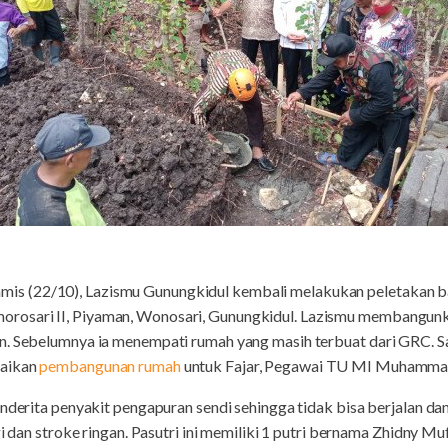
s (22/10), Lazismu Gunungkidul kembali melakukan peletakan b
rosari II, Piyaman, Wonosari, Gunungkidul. Lazismu membangun
n. Sebelumnya ia menempati rumah yang masih terbuat dari GRC. 
saikan
pembangunan rumah
untuk Fajar, Pegawai TU MI Muhammad
enderita penyakit pengapuran sendi sehingga tidak bisa berjalan d
gi dan stroke ringan. Pasutri ini memiliki 1 putri bernama Zhidny 