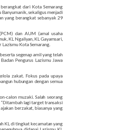
 berangkat dari Kota Semarang
u Banyumanik, sekaligus menjadi
gan yang berangkat sebanyak 29
h (PCM) dan AUM (amal usaha
uk, KL Ngaliyan, KL Gayamsari,
r Lazismu Kota Semarang.
beserta segenap amil yang telah
i Badan Pengurus Lazismu Jawa
elola zakat. Fokus pada upaya
bangun hubungan dengan semua
n-calon muzaki. Salah seorang
“Ditambah lagi target transaksi
l ajakan berzakat, biasanya yang
ah KL di tingkat kecamatan yang
 sepenuhnya didanai Lazismu KL