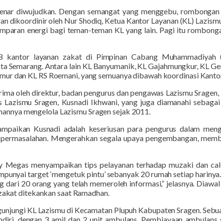
benar diwujudkan. Dengan semangat yang menggebu, rombongan
n dikoordinir oleh Nur Shodiq, Ketua Kantor Layanan (KL) Lazism
mparan energi bagi teman-teman KL yang lain. Pagi itu rombon
i 8 kantor layanan zakat di Pimpinan Cabang Muhammadiya
a Semarang. Antara lain KL Banyumanik, KL Gajahmungkur, KL Gen
mur dan KL RS Roemani, yang semuanya dibawah koordinasi Kanto
rima oleh direktur, badan pengurus dan pengawas Lazismu Sragen, 
s Lazismu Sragen, Kusnadi Ikhwani, yang juga diamanahi sebaga
nnya mengelola Lazismu Sragen sejak 2011.
sampaikan Kusnadi adalah keseriusan para pengurus dalam meng
ap permasalahan. Mengerahkan segala upaya pengembangan, mem
ny Megas menyampaikan tips pelayanan terhadap muzaki dan calo
punyai target ‘mengetuk pintu’ sebanyak 20 rumah setiap harinya. 
g dari 20 orang yang telah memeroleh informasi,” jelasnya. Diawa
 zakat ditekankan saat Ramadhan.
gunjungi KL Lazismu di Kecamatan Plupuh Kabupaten Sragen. Sebu
diri, dengan 3 amil dan 2 unit ambulans. Pembiayaan ambulans