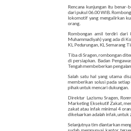
Rencana kunjungan itu benar-
dari pukul 06.00 WIB. Rombonga
lokomotif yang mengalirkan ku
orang.
Rombongan amil terdiri dar
Muhammadiyah) yang ada di Kot
KL Pedurungan, KL Semarang Ti
Tiba di Sragen, rombongan dite
di persiapkan. Badan Pengawa
Tengah membeberkan pengalama
Salah satu hal yang utama di
memberikan solusi pada seti
pihak untuk mencari dukungan.
Direktur Lazismu Sragen, Ron
Marketing Eksekutif Zakat, mem
zakat atau infak minimal 4 oran
dikeluarkan adalah infak, untuk
Selanjutnya tim diantarkan men
sudah mempunyai kantor tersen