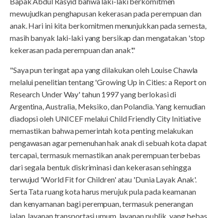
Bapak Abdul Rasyid bahwa laki-laki berkomitmen
mewujudkan penghapusan kekerasan pada perempuan dan
anak. Hari ini kita berkomitmen menunjukkan pada semesta,
masih banyak laki-laki yang bersikap dan mengatakan 'stop
kekerasan pada perempuan dan anak'."
"Saya pun teringat apa yang dilakukan oleh Louise Chawla
melalui penelitian tentang 'Growing Up in Cities: a Report on
Research Under Way' tahun 1997 yang berlokasi di
Argentina, Australia, Meksiko, dan Polandia. Yang kemudian
diadopsi oleh UNICEF melalui Child Friendly City Initiative
memastikan bahwa pemerintah kota penting melakukan
pengawasan agar pemenuhan hak anak di sebuah kota dapat
tercapai, termasuk memastikan anak perempuan terbebas
dari segala bentuk diskriminasi dan kekerasan sehingga
terwujud 'World Fit for Children' atau 'Dunia Layak Anak'.
Serta Tata ruang kota harus merujuk pula pada keamanan
dan kenyamanan bagi perempuan, termasuk penerangan
jalan, layanan transportasi umum, layanan publik, yang bebas