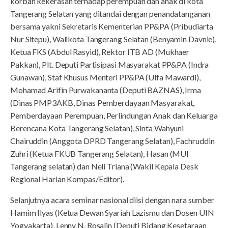
korban kekerasan terhadap perempuan dan anak di kota
Tangerang Selatan yang ditandai dengan penandatanganan
bersama yakni Sekretaris Kementerian PP&PA (Pribudiarta
Nur Sitepu), Walikota Tangerang Selatan (Benyamin Davnie),
Ketua FKS (Abdul Rasyid), Rektor ITB AD (Mukhaer
Pakkan), Plt. Deputi Partisipasi Masyarakat PP&PA (Indra
Gunawan), Staf Khusus Menteri PP&PA (Ulfa Mawardi),
Mohamad Arifin Purwakananta (Deputi BAZNAS), Irma
(Dinas PMP3AKB, Dinas Pemberdayaan Masyarakat,
Pemberdayaan Perempuan, Perlindungan Anak dan Keluarga
Berencana Kota Tangerang Selatan), Sinta Wahyuni
Chairuddin (Anggota DPRD Tangerang Selatan), Fachruddin
Zuhri (Ketua FKUB Tangerang Selatan), Hasan (MUI
Tangerang selatan) dan Neli Triana (Wakil Kepala Desk
Regional Harian Kompas/Editor).
Selanjutnya acara seminar nasional diisi dengan nara sumber
Hamim Ilyas (Ketua Dewan Syariah Lazismu dan Dosen UIN
Yogyakarta), Lenny N. Rosalin (Deputi Bidang Kesetaraan