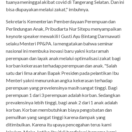
tuanya meninggal akibat covid di Tangerang Selatan. Dan ini
bisa diupayakan melalui zakat," imbuhnya.
Sekretaris Kementerian Pemberdayaan Perempuan dan
Perlindungan Anak, Pribudiarta Nur Sitepu menyampaikan
keynote speaker mewakili I Gusti Ayu Bintang Darmawati
selaku Menteri PP&PA. Ia mengatakan bahwa seminar
nasional ini membuka inovasi baru yakni kota ramah
perempuan dan layak anak melalui optimalisasi zakat bagi
korban kekerasan terhadap perempuan dan anak. "Salah
satu dari lima arahan Bapak Presiden pada pelantikan Ibu
Menteri yakni menurunkan angka kekerasan terhadap
perempuan yang prevelensinya masih sangat tinggi. Bagi
perempuan 1 dari 3 perempuan adalah korban. Sedangkan
prevalensinya lebih tinggi, bagi anak 2 dari 1 anak adalah
korban. Korban membutuhkan biaya pengobatan dan
pemulihan yang sangat tinggi karena dampak yang
ditimbulkan. Karena itu upaya pencegahan terus kami
lakukan. Maka, ketika Ibu Yuli berdiskusi bersama kami,