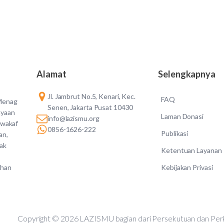
Alamat
Selengkapnya
Jl. Jambrut No.5, Kenari, Kec.
FAQ
 Menag
Senen, Jakarta Pusat 10430
ayaan
Laman Donasi
info@lazismu.org
 wakaf
0856-1626-222
Publikasi
an,
dak
Ketentuan Layanan
Kebijakan Privasi
ahan
Copyright © 2026 LAZISMU bagian dari Persekutuan d