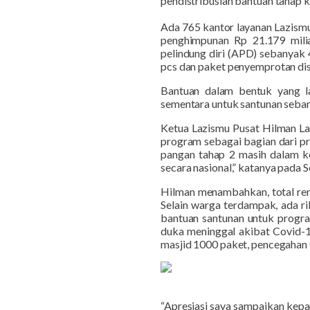
pendistribusian bantuan tahap k
Ada 765 kantor layanan Lazismu 
penghimpunan Rp 21.179 milia
pelindung diri (APD) sebanyak 
pcs dan paket penyemprotan dis
Bantuan dalam bentuk yang la
sementara untuk santunan seban
Ketua Lazismu Pusat Hilman La
program sebagai bagian dari pr
pangan tahap 2 masih dalam ke
secara nasional,” katanya
pada S
Hilman menambahkan, total ren
Selain warga terdampak, ada r
bantuan santunan untuk progra
duka meninggal akibat Covid-1
masjid 1000 paket, pencegahan 
“Apresiasi saya sampaikan kep