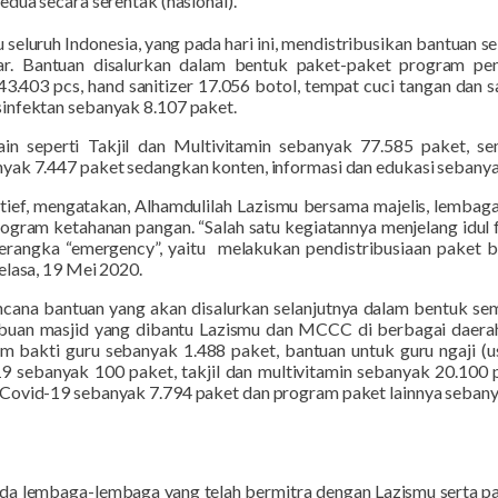
edua secara serentak (nasional).
seluruh Indonesia, yang pada hari ini, mendistribusikan bantuan seb
r. Bantuan disalurkan dalam bentuk paket-paket program pen
43.403 pcs, hand sanitizer 17.056 botol, tempat cuci tangan dan 
infektan sebanyak 8.107 paket.
in seperti Takjil dan Multivitamin sebanyak 77.585 paket, s
yak 7.447 paket sedangkan konten, informasi dan edukasi sebanya
tief, mengatakan, Alhamdulilah Lazismu bersama majelis, lembag
ogram ketahanan pangan. “Salah satu kegiatannya menjelang idul 
rangka “emergency”, yaitu
melakukan pendistribusiaan paket 
elasa, 19 Mei 2020
.
cana bantuan yang akan disalurkan selanjutnya dalam bentuk sem
ibuan masjid yang dibantu Lazismu dan MCCC di berbagai daera
m bakti guru sebanyak 1.488 paket, bantuan untuk guru ngaji (us
9 sebanyak 100 paket, takjil dan multivitamin sebanyak 20.100 
Covid-19 sebanyak 7.794 paket dan program paket lainnya sebany
ada lembaga-lembaga yang telah bermitra dengan Lazismu serta 