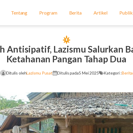
Tentang
Program
Berita
Artikel
Publik
h Antisipatif, Lazismu Salurkan 
Ketahanan Pangan Tahap Dua
Ditulis oleh
Lazismu Pusat
Ditulis pada
5 Mei 2025
Kategori :
Berita