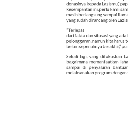
donasinya kepada Lazismu,” pap
kesempantan ini, perlu kami sa
masih berlangsung sampai Rama
yang sudah dirancang oleh Lazi
“Terlepas
dari fakta dan situsasi yang ad
pelonggaran, namun kita harus t
belum sepenuhnya berakhir,” pu
Sekali lagi, yang difokuskan 
bagaimana memanfaatkan lahan
sampai di penyaluran bantuan
melaksanakan program dengan sik