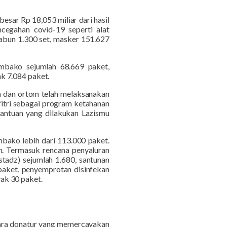
esar Rp 18,053 miliar dari hasil
cegahan covid-19 seperti alat
sabun 1.300 set, masker 151.627
embako sejumlah 68.669 paket,
k 7.084 paket.
a dan ortom telah melaksanakan
fitri sebagai program ketahanan
bantuan yang dilakukan Lazismu
bako lebih dari 113.000 paket.
h. Termasuk rencana penyaluran
tadz) sejumlah 1.680, santunan
paket, penyemprotan disinfekan
ak 30 paket.
para donatur yang memercayakan