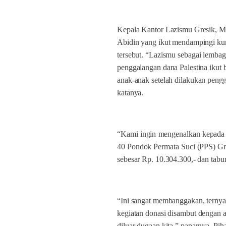
Kepala Kantor Lazismu Gresik, M
Abidin yang ikut mendampingi kun
tersebut. “Lazismu sebagai lemba
penggalangan dana Palestina ikut 
anak-anak setelah dilakukan peng
katanya.
“Kami ingin mengenalkan kepada s
40 Pondok Permata Suci (PPS) Gr
sebesar Rp. 10.304.300,- dan tabu
“Ini sangat membanggakan, ternya
kegiatan donasi disambut dengan 
diluar dugaan kita,” paparnya. P