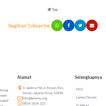
Tag :
Bagikan Tulisan Ini :
Alamat
Selengkapnya
Jl. Jambrut No.5, Kenari, Kec.
FAQ
 Menag
Senen, Jakarta Pusat 10430
ayaan
Laman Donasi
info@lazismu.org
 wakaf
0856-1626-222
Publikasi
an,