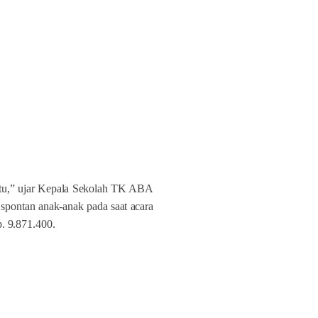
antu,” ujar Kepala Sekolah TK ABA
spontan anak-anak pada saat acara
p. 9.871.400.