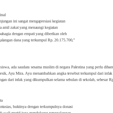
inal
jungan ini sangat mengapresiasi kegiatan
ga amil zakat yang menaungi kegiatan
bahagia dengan empati yang diberikan oleh
galangan dana yang terkumpul Rp. 20.175.700,”
iswa, ada saudara sesama muslim di negara Palestina yang perlu dib
esik, Ayu Mira.
Ayu menambahkan angka tersebut terkumpul dari infak 
ngan dari infak yang dikumpulkan selama sebulan di sekolah, sebesar R
ta
antusias, buktinya dengan terkumpulnya donasi
ihak wali murid juga mendukung penggalangan