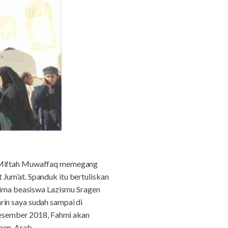
mi Miftah Muwaffaq memegang
Jum’at. Spanduk itu bertuliskan
erima beasiswa Lazismu Sragen
rin saya sudah sampai di
 Desember 2018, Fahmi akan
 non-Arab.