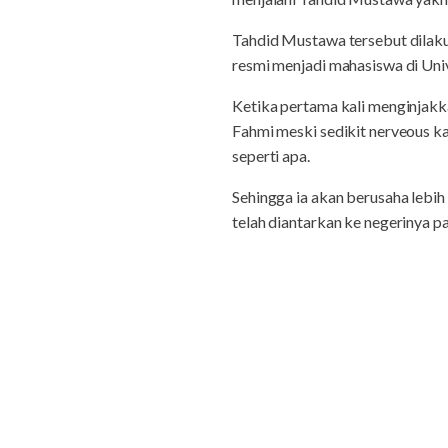
Tahdid Mustawa tersebut dilak
resmi menjadi mahasiswa di Univ
Ketika pertama kali menginjakk
Fahmi meski sedikit nerveous ka
seperti apa.
Sehingga ia akan berusaha lebih 
telah diantarkan ke negerinya par