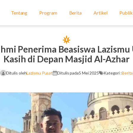
Tentang
Program
Berita
Artikel
Publik
 Fahmi Penerima Beasiswa Lazismu
Kasih di Depan Masjid Al-Azhar
Ditulis oleh
Lazismu Pusat
Ditulis pada
5 Mei 2025
Kategori :
Berita