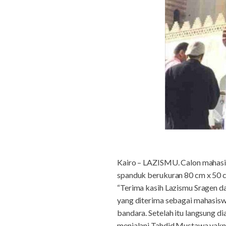
Kairo – LAZISMU. Calon mahasi
spanduk berukuran 80 cm x 50 cm
“Terima kasih Lazismu Sragen da
yang diterima sebagai mahasisw
bandara. Setelah itu langsung d
menjalani Tahdid Mustawa yakni