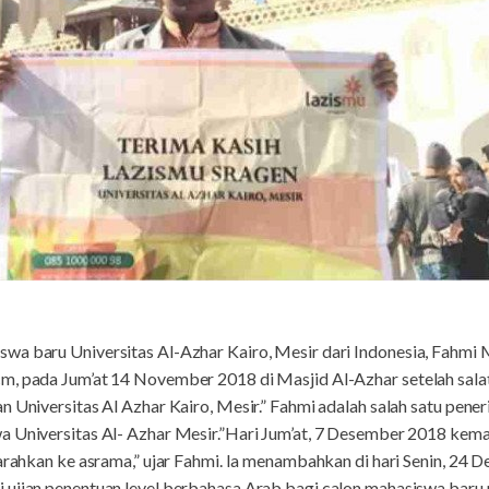
swa baru Universitas Al-Azhar Kairo, Mesir dari Indonesia, Fah
, pada Jum’at 14 November 2018 di Masjid Al-Azhar setelah salat 
n Universitas Al Azhar Kairo, Mesir.” Fahmi adalah salah satu pen
a Universitas Al- Azhar Mesir.”Hari Jum’at, 7 Desember 2018 kema
iarahkan ke asrama,” ujar Fahmi. Ia menambahkan di hari Senin, 24
 ujian penentuan level berbahasa Arab bagi calon mahasiswa baru