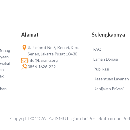
Alamat
Selengkapnya
Jl. Jambrut No.5, Kenari, Kec.
FAQ
 Menag
Senen, Jakarta Pusat 10430
ayaan
Laman Donasi
info@lazismu.org
 wakaf
0856-1626-222
Publikasi
an,
dak
Ketentuan Layanan
Kebijakan Privasi
ahan
Copyright © 2026 LAZISMU bagian dari Persekutuan d