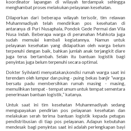
koordinator lapangan di wilayah terdampak sehingga
menghambat proses melakukan pelayanan kesehatan.
Dilaporkan dari beberapa wilayah terisolir
, tim relawan
Muhammadiyah
telah mendirikan pos kesehatan di
antaranya di Puri Nusaphala, Pondok Gede Permai dan Vila
Nusa Indah. Beberapa warga di
perumahan
Mahkota juga
sudah memulai kembali kegiatannya. Namun untuk
pelayanan kesehatan yang didapatkan oleh warga belum
terpenuhi dengan baik, bahkan jumlah anak terjangkit diare
juga terus bertambah. Selain itu bantuan logistik bagi
penyintas juga belum terpenuhi secara optimal.
Dokter
Syilvianti menyatakan
,
kondisi rumah warga saat ini
terendam oleh lumpur dan puing - puing bekas banjir “warga
bersatu padu membersihkan rumah masing - masing,
memulihkan tempat - tempat umum untuk tempat sementara
penerimaan bantuan logistik
,
”
katanya
.
Untuk saat ini tim kesehatan Muhammadiyah sedang
mengupayakan pendirian pos pelayanan kesehatan dan
melakukan serah terima bantuan logistik kepada petugas
pendistribusian di tiap pos pelayanan. Adapun kebutuhan
mendesak bagi penyintas saat ini adalah perlengkapan bayi