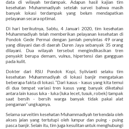
data di wilayah terdampak. Adapun hasil kajian tim
kesehatan Muhammadiyah
setelah
surve
i
bahwa masih
banyak lokasi terdampak yang belum mendapatkan
pelayanan secara optimal.
Di hari berikutnya,
Sabtu
,
4
Januari 2020,
tim kesehatan
Muhammadiyah telah memberikan pelayanan kesehatan di
Pondok Gede Permai dengan jumlah penyintas 49 orang
yang
dilayani dan
di daerah
Duren Jaya sebanyak 35 orang
dilayani. Dua wilayah tersebut mengindikasikan tren
penyakit berupa demam, vulnus, hipertensi dan gangguan
pada kulit.
Dokter dari RSIJ Pondok Kopi,
Syilvianti selaku tim
kesehatan Muhammadiyah di lokasi banjir
mengatakan
beberapa fakta di lokasi. “Dari kasus - kasus yang kita temui
di
dua
tempat variasi tren kasus yang banyak di
ketahui
antara lain kasus luka - luka (luka lecet, tusuk, robek) tampak
saat bersih - bersih warga banyak tidak pakai
alat
pengaman
” ungkapnya.
Selama s
urve
i
tim kesehatan Muhammadiyah terkendala oleh
akses jalan yang tertutupi oleh lumpur dan puing - puing
pasca banjir. Selain itu
,
tim juga kesulitan untuk menghubungi