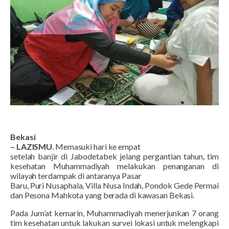
Bekasi
– LAZISMU
. Memasuki hari ke empat
setelah
banjir di Jabodetabek
jelang pergantian tahun, t
im
kesehatan Muhammadiyah melakukan penanganan di
wilayah terdampak di
antaranya Pasar
Baru, Puri Nusaphala, Villa Nusa Indah, Pondok Gede Permai
dan Pesona Mahkota
yang berada di kawasan Bekasi
.
Pada Jum’at kemarin,
Muhammadiyah
menerjunkan
7 orang
tim kesehatan untuk lakukan surve
i
lokasi
untuk melengkapi