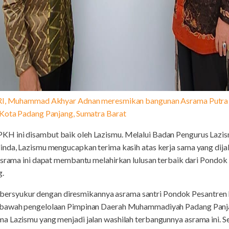
, Muhammad Akhyar Adnan meresmikan bangunan Asrama Putra 
ota Padang Panjang, Sumatra Barat
KH ini disambut baik oleh Lazismu. Melalui Badan Pengurus La
inda, Lazismu mengucapkan terima kasih atas kerja sama yang dija
 asrama ini dapat membantu melahirkan lulusan terbaik dari Pondo
g.
kita bersyukur dengan diresmikannya asrama santri Pondok Pesan
 bawah pengelolaan Pimpinan Daerah Muhammadiyah Padang Panjan
ma Lazismu yang menjadi jalan washilah terbangunnya asrama ini