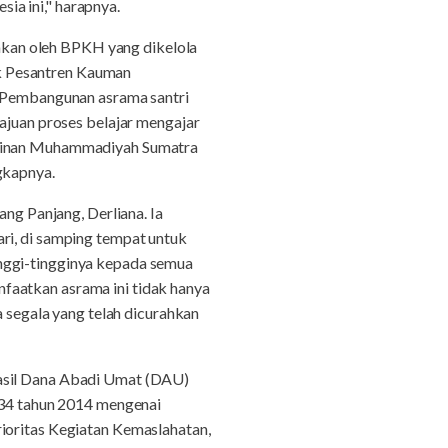
a ini," harapnya.
kan oleh BPKH yang dikelola
k Pesantren Kauman
Pembangunan asrama santri
uan proses belajar mengajar
impinan Muhammadiyah Sumatra
gkapnya.
g Panjang, Derliana. Ia
ri, di samping tempat untuk
inggi-tingginya kepada semua
faatkan asrama ini tidak hanya
a segala yang telah dicurahkan
hasil Dana Abadi Umat (DAU)
34 tahun 2014 mengenai
rioritas Kegiatan Kemaslahatan,