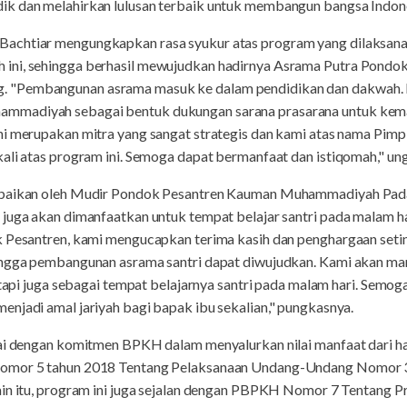
k dan melahirkan lulusan terbaik untuk membangun bangsa Indonesi
achtiar mengungkapkan rasa syukur atas program yang dilaksana
ini, sehingga berhasil mewujudkan hadirnya Asrama Putra Pondo
 "Pembangunan asrama masuk ke dalam pendidikan dan dakwah. 
madiyah sebagai bentuk dukungan sarana prasarana untuk kemaj
ini merupakan mitra yang sangat strategis dan kami atas nama P
kali atas program ini. Semoga dapat bermanfaat dan istiqomah," un
mpaikan oleh Mudir Pondok Pesantren Kauman Muhammadiyah Padan
 juga akan dimanfaatkan untuk tempat belajar santri pada malam ha
k Pesantren, kami mengucapkan terima kasih dan penghargaan set
ingga pembangunan asrama santri dapat diwujudkan. Kami akan man
 tapi juga sebagai tempat belajarnya santri pada malam hari. Semog
njadi amal jariyah bagi bapak ibu sekalian," pungkasnya.
uai dengan komitmen BPKH dalam menyalurkan nilai manfaat dari 
Nomor 5 tahun 2018 Tentang Pelaksanaan Undang-Undang Nomor 
ain itu, program ini juga sejalan dengan PBPKH Nomor 7 Tentang P