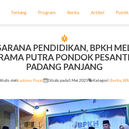
Tentang
Program
Berita
Artikel
Publik
ARANA PENDIDIKAN, BPKH ME
RAMA PUTRA PONDOK PESANTR
PADANG PANJANG
itulis oleh
Lazismu Pusat
Ditulis pada
5 Mei 2025
Kategori :
Berita
,
Wil