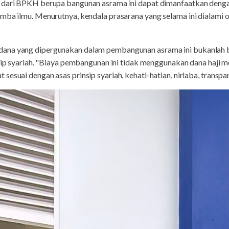
n dari BPKH berupa bangunan asrama ini dapat dimanfaatkan deng
mba ilmu. Menurutnya, kendala prasarana yang selama ini dialami o
na yang dipergunakan dalam pembangunan asrama ini bukanlah ber
nsip syariah. "Biaya pembangunan ini tidak menggunakan dana haji m
esuai dengan asas prinsip syariah, kehati-hatian, nirlaba, transpa