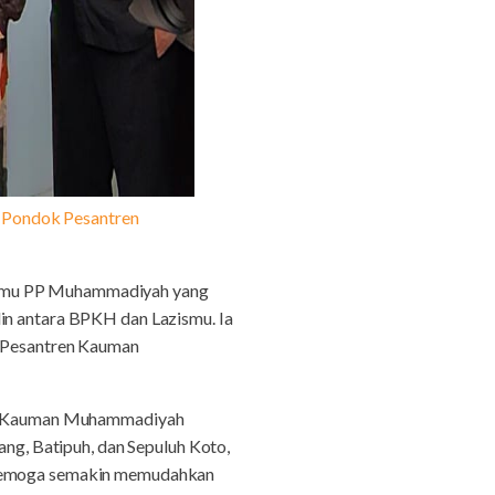
Pondok Pesantren
zismu PP Muhammadiyah yang
lin antara BPKH dan Lazismu. Ia
k Pesantren Kauman
tren Kauman Muhammadiyah
g, Batipuh, dan Sepuluh Koto,
. Semoga semakin memudahkan