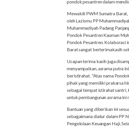
pondok pesantren dalam mendidi
Mewakili PWM Sumatra Barat, B
oleh Lazismu PP Muhammadiyah 
Muhammadiyah Padang Panjang.
Pondok Pesantren Kauman Muham
Pondok Pesantren. Kolaborasi 
Barat sangat berterimakasih se
Ucapan terima kasih juga disa
menyampaikan, asrama putra ini
beristirahat. "Atas nama Pondo
pihak yang memiliki prakarsa h
sebagai tempat istirahat santri,
untuk pembangunan asrama ini me
Bantuan yang diberikan ini ses
sebagaimana diatur dalam PP 
Pengelolaan Keuangan Haji. Sel