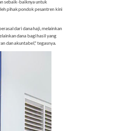
an sebaik-baiknya untuk
leh pihak pondok pesantren kini
asal dari dana haji, melainkan
elainkan dana bagi hasil yang
ran dan akuntabel," tegasnya.