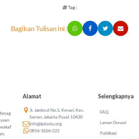
Tag :
Bagikan Tulisan Ini :
Alamat
Selengkapnya
Jl. Jambrut No.5, Kenari, Kec.
FAQ
 Menag
Senen, Jakarta Pusat 10430
ayaan
Laman Donasi
info@lazismu.org
 wakaf
0856-1626-222
Publikasi
an,