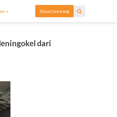
asi
Donasi Sekarang
eningokel dari