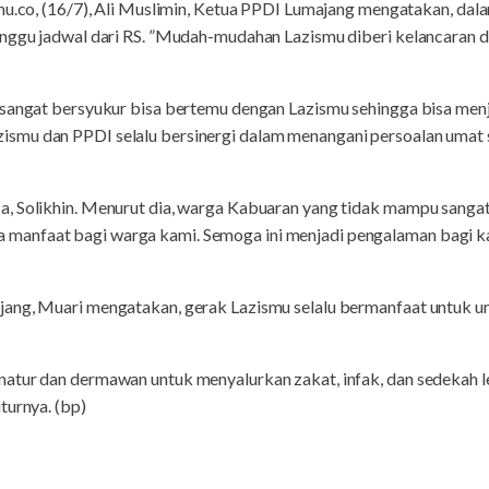
wmu.co, (16/7), Ali Muslimin, Ketua PPDI Lumajang mengatakan, dal
unggu jadwal dari RS. ”Mudah-mudahan Lazismu diberi kelancaran 
 sangat bersyukur bisa bertemu dengan Lazismu sehingga bisa men
mu dan PPDI selalu bersinergi dalam menangani persoalan umat se
, Solikhin. Menurut dia, warga Kabuaran yang tidak mampu sanga
manfaat bagi warga kami. Semoga ini menjadi pengalaman bagi 
jang, Muari mengatakan, gerak Lazismu selalu bermanfaat untuk u
atur dan dermawan untuk menyalurkan zakat, infak, dan sedekah le
turnya. (bp)