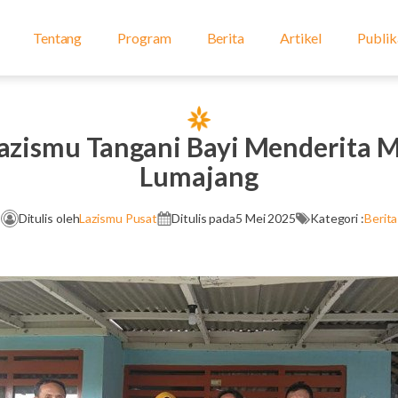
Tentang
Program
Berita
Artikel
Publik
Lazismu Tangani Bayi Menderita M
Lumajang
Ditulis oleh
Lazismu Pusat
Ditulis pada
5 Mei 2025
Kategori :
Berita