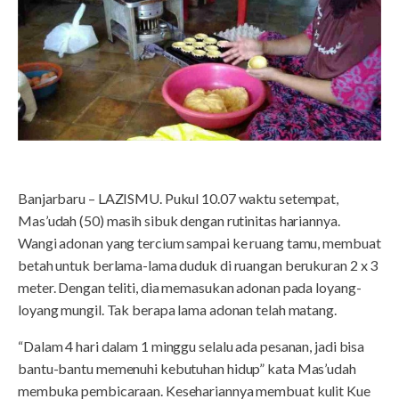
Banjarbaru – LAZISMU. Pukul 10.07 waktu setempat,
Mas’udah (50) masih sibuk dengan rutinitas hariannya.
Wangi adonan yang tercium sampai ke ruang tamu, membuat
betah untuk berlama-lama duduk di ruangan berukuran 2 x 3
meter. Dengan teliti, dia memasukan adonan pada loyang-
loyang mungil. Tak berapa lama adonan telah matang.
“Dalam 4 hari dalam 1 minggu selalu ada pesanan, jadi bisa
bantu-bantu memenuhi kebutuhan hidup” kata Mas’udah
membuka pembicaraan. Kesehariannya membuat kulit Kue