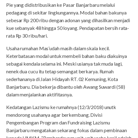
Pie yang didistribusikan ke Pasar Banjarbaru melalui
pedagang di sekitar lingkungannya. Modal bahan bakunya
sebesar Rp 200 ribu dengan adonan yang dihasilkan menjadi
kue sebanyak 48 hingga 50 loyang. Pendapatan bersih rata-
rata Rp 30 ribu/hari.
Usaha rumahan Mas’udah masih dalam skala kecil.
Keterbatasan modal untuk membeli bahan baku diakuinya
sebagai kendala selama ini. Meski usianya tak muda lagi,
nenek dua cucu itu tetap semangat berkarya. Rumah
sederhananya di Jalan Hidayah RT. 02 Kemuning, Kota
Banjarbaru. Dia bekerja dibantu oleh Awang Suwardi (58)
dalam menjalankan aktifitasnya.
Kedatangan Lazismu ke rumahnya (12/3/2018) unutk
mendorong usahanya agar berkembang. Divisi
Pengembangan Program dan Fundraising Lazismu
Banjarbaru mengatakan sekarang fokus dalam pembinaan
kepada UMKM. “Pemberdayaan unit-unit usaha kecil adalah