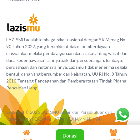
LAZISMU adalah lembaga zakat nasional dengan SK Menag No.
90 Tahun 2022, yang berkhidmat dalam pemberdayaan
masyarakat melalui pendayagunaan dana zakat, infaq, wakaf dan
dana kedermawanan lainnya baik dari perseorangan, lembaga,
perusahaan dan instansi lainnya. Lazismu tidak menerima segala
bentuk dana yang bersumber dari kejahatan. UU RI No. 8 Tahun
2010 Tentang Pencegahan dan Pemberantasan Tindak Pidana
Pencucian Uang
Copyright © 2026 LAZISMU bagian dari Persekutuan dan
Perkumpulan PERSYARIKATAN MUHAMMADIYAH
Donasi
Home
Layanan