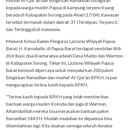
mushaf Al-Qur'an dan Bingkisan Ramadhan dibagikan
kepada warga muslim Papua di kampung terpencil yang
berada di Kabupaten Sorong pada Ahad (17/04). Kawasan
tersebut termasuk dalam daerah 3T (Terdepan, Terpencil,
dan Tertinggal) di Indonesia.
Menurut Ketua Badan Pengurus Lazismu Wilayah Papua
Barat, H. Kamaludin, di Papua Barat terdapat sembilan titik
distribusi, dua di antaranya adalah Desa Maibo dan Warmon
di Kabupaten Sorong. Tahun ini, Lazismu Wilayah Papua
Barat kembali dipercaya untuk menyalurkan 200 paket
Bingkisan Ramadhan dan mushaf Al-Qur'an BPKH. Ia pun
mengucapkan terima kasih kepada BPKH.
"Terima kasih kepada BPKH yang telah memberikan
bantuan warga muslim Kokoda dan juga di Warmon.
Alhamdulillah mereka bisa merasakan bantuan paket
Ramadhan 1443 H. Mudah-mudahan ke depannya bisa
ditambahkan lagi. Kita doakan semoga seluruh donatur