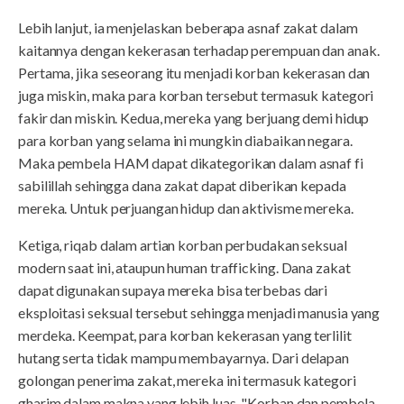
Lebih lanjut, ia menjelaskan beberapa asnaf zakat dalam
kaitannya dengan kekerasan terhadap perempuan dan anak.
Pertama, jika seseorang itu menjadi korban kekerasan dan
juga miskin, maka para korban tersebut termasuk kategori
fakir dan miskin. Kedua, mereka yang berjuang demi hidup
para korban yang selama ini mungkin diabaikan negara.
Maka pembela HAM dapat dikategorikan dalam asnaf fi
sabilillah sehingga dana zakat dapat diberikan kepada
mereka. Untuk perjuangan hidup dan aktivisme mereka.
Ketiga, riqab dalam artian korban perbudakan seksual
modern saat ini, ataupun human trafficking. Dana zakat
dapat digunakan supaya mereka bisa terbebas dari
eksploitasi seksual tersebut sehingga menjadi manusia yang
merdeka. Keempat, para korban kekerasan yang terlilit
hutang serta tidak mampu membayarnya. Dari delapan
golongan penerima zakat, mereka ini termasuk kategori
gharim dalam makna yang lebih luas. "Korban dan pembela