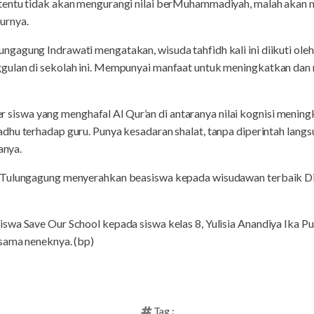
tentu tidak akan mengurangi nilai berMuhammadiyah, malah akan 
urnya.
agung Indrawati mengatakan, wisuda tahfidh kali ini diikuti oleh 
gulan di sekolah ini. Mempunyai manfaat untuk meningkatkan dan
ter siswa yang menghafal Al Qur’an di antaranya nilai kognisi meningka
dhu terhadap guru. Punya kesadaran shalat, tanpa diperintah langs
anya.
 Tulungagung menyerahkan beasiswa kepada wisudawan terbaik Di
wa Save Our School kepada siswa kelas 8, Yulisia Anandiya Ika Put
sama neneknya. (bp)
Tag :