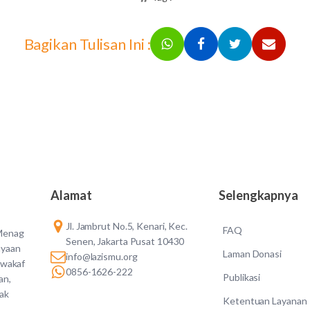
Bagikan Tulisan Ini :
Alamat
Selengkapnya
Jl. Jambrut No.5, Kenari, Kec.
FAQ
 Menag
Senen, Jakarta Pusat 10430
ayaan
Laman Donasi
info@lazismu.org
 wakaf
0856-1626-222
Publikasi
an,
dak
Ketentuan Layanan