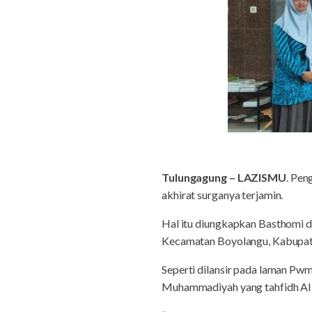
Tulungagung – LAZISMU
. Pen
akhirat surganya terjamin.
Hal itu diungkapkan Basthomi d
Kecamatan Boyolangu, Kabupate
Seperti dilansir pada laman Pw
Muhammadiyah yang tahfidh Al Q