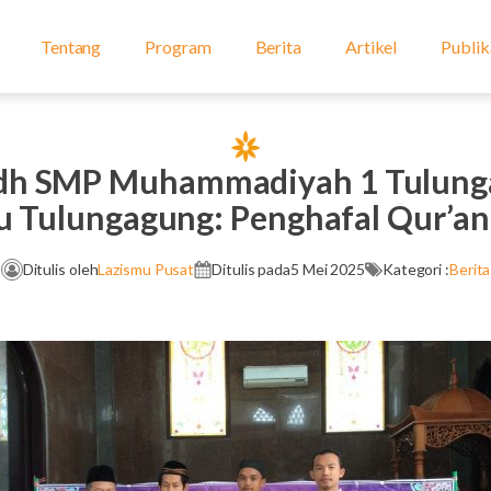
Tentang
Program
Berita
Artikel
Publik
idh SMP Muhammadiyah 1 Tulung
u Tulungagung: Penghafal Qur’a
Ditulis oleh
Lazismu Pusat
Ditulis pada
5 Mei 2025
Kategori :
Berita