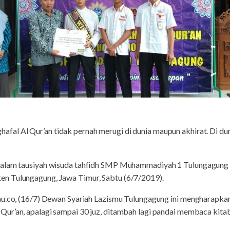
ghafal Al Qur’an tidak pernah merugi di dunia maupun akhirat. Di du
alam tausiyah wisuda tahfidh SMP Muhammadiyah 1 Tulungagung di
n Tulungagung, Jawa Timur, Sabtu (6/7/2019).
mu.co, (16/7) Dewan Syariah Lazismu Tulungagung ini mengharapka
ur’an, apalagi sampai 30 juz, ditambah lagi pandai membaca kitab