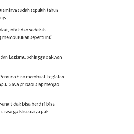
 suaminya sudah sepuluh tahun
rnya.
kat, infak dan sedekah
 membutukan seperti ini,”
a dan Lazismu, sehingga dakwah
 Pemuda bisa membuat kegiatan
u. “Saya pribadi siap menjadi
ang tidak bisa berdiri bisa
isi warga khususnya pak