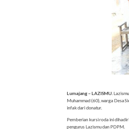
Lumajang – LAZISMU
. Lazis
Muhammad (60), warga Desa Sid
infak dari donatur.
Pemberian kursi roda ini diha
pengurus Lazismu dan PDPM.