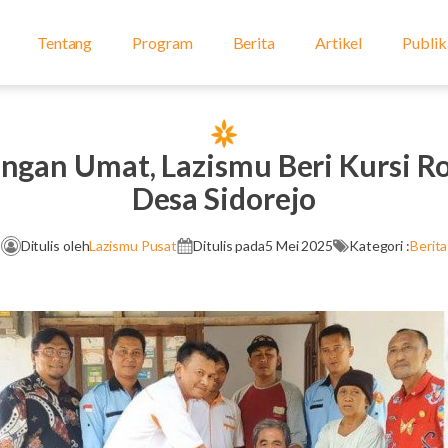
Tentang
Program
Berita
Artikel
Publik
ngan Umat, Lazismu Beri Kursi R
Desa Sidorejo
Ditulis oleh
Lazismu Pusat
Ditulis pada
5 Mei 2025
Kategori :
Berita