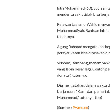
Istri Muhammad (60), Suci sanga
menderita sakit tidak bisa berjal
Relawan Lazismu, Wahid menyamp
Muhammadiyah. Bantuan ini dari
tandasnya.
Agung Rahmad mengatakan, kegia
persyarikatan bisa dirasakan ol
Sekcam, Bambang, menambahkan,
yang lebih besar lagi. Contoh 
donatur,” tuturnya.
Dia mengatakan, dalam waktu dek
berjamaah. “Kami dari pemerint
Muhammad,” tuturnya. (bp)
(Sumber:
Pwmu.co
)