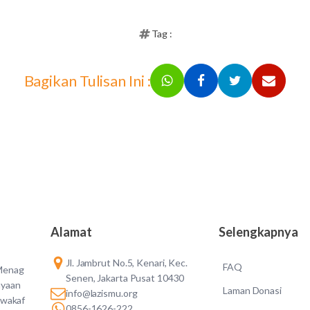
Tag :
Bagikan Tulisan Ini :
Alamat
Selengkapnya
Jl. Jambrut No.5, Kenari, Kec.
FAQ
 Menag
Senen, Jakarta Pusat 10430
ayaan
Laman Donasi
info@lazismu.org
 wakaf
0856-1626-222