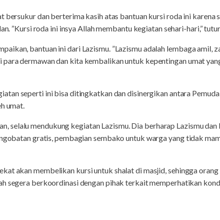
t bersukur dan berterima kasih atas bantuan kursi roda ini karena
an. ”Kursi roda ini insya Allah membantu kegiatan sehari-hari,” tutu
aikan, bantuan ini dari Lazismu. ”Lazismu adalah lembaga amil, za
 para dermawan dan kita kembalikan untuk kepentingan umat yang
tan seperti ini bisa ditingkatkan dan disinergikan antara Pemud
eh umat.
 selalu mendukung kegiatan Lazismu. Dia berharap Lazismu dan
pengobatan gratis, pembagian sembako untuk warga yang tidak mamp
at akan membelikan kursi untuk shalat di masjid, sehingga orang y
ah segera berkoordinasi dengan pihak terkait memperhatikan kond