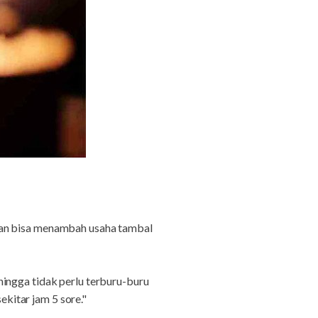
dan bisa menambah usaha tambal
ingga tidak perlu terburu-buru
kitar jam 5 sore."