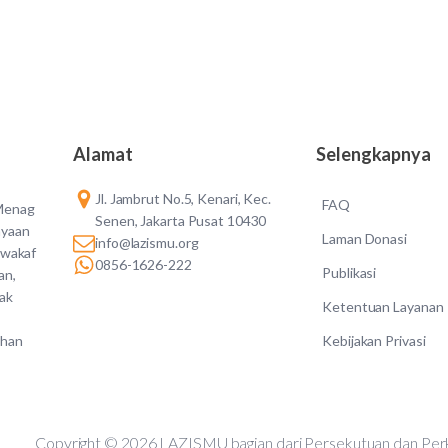
Alamat
Selengkapnya
Jl. Jambrut No.5, Kenari, Kec.
FAQ
 Menag
Senen, Jakarta Pusat 10430
ayaan
Laman Donasi
info@lazismu.org
 wakaf
0856-1626-222
Publikasi
an,
dak
Ketentuan Layanan
Kebijakan Privasi
ahan
Copyright © 2026 LAZISMU bagian dari Persekutuan d