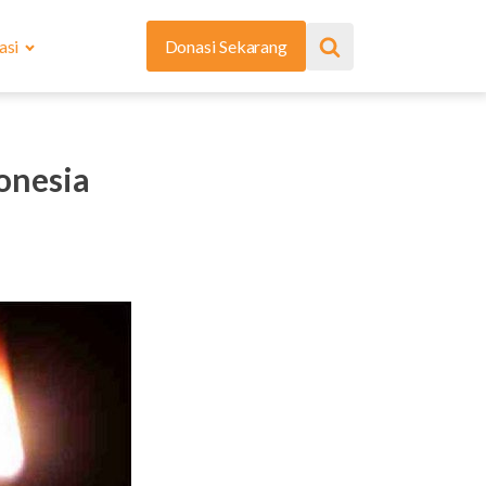
asi
Donasi Sekarang
onesia