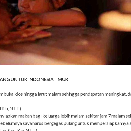
ANG UNTUK INDONESIATIMUR
membuka kios hingga larut malam sehingga pendapatan meningkat, 
li'u, NTT)
enyiapkan makan bagi keluarga lebih malam sekitar jam 7 malam seh
ebelumnya saya harus bergegas pulang untuk mempersiapkannya se
leu, Kec. Kie, NTT)