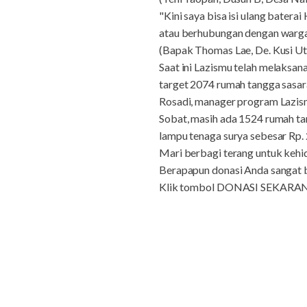
"Kini saya bisa isi ulang batera
atau berhubungan dengan warga 
(Bapak Thomas Lae, De. Kusi Uta
Saat ini Lazismu telah melaksa
target 2074 rumah tangga sasara
Rosadi, manager program Lazis
Sobat, masih ada 1524 rumah ta
lampu tenaga surya sebesar Rp.
Mari berbagi terang untuk k
Berapapun donasi Anda sangat b
Klik tombol DONASI SEKARAN