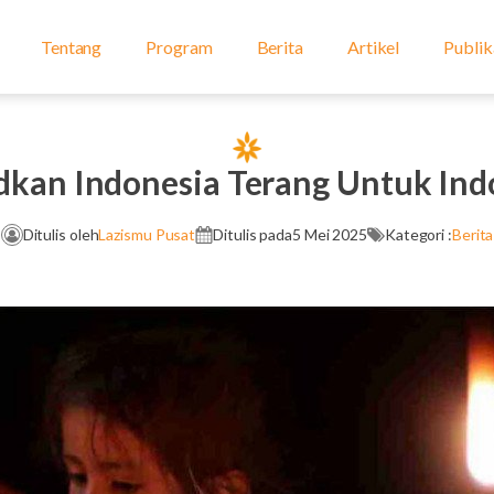
Tentang
Program
Berita
Artikel
Publik
kan Indonesia Terang Untuk Ind
Ditulis oleh
Lazismu Pusat
Ditulis pada
5 Mei 2025
Kategori :
Berita