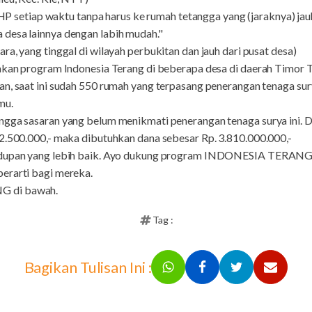
i HP setiap waktu tanpa harus ke rumah tetangga yang (jaraknya) jau
desa lainnya dengan labih mudah."
ra, yang tinggal di wilayah perbukitan dan jauh dari pusat desa)
nakan program Indonesia Terang di beberapa desa di daerah Timor T
n, saat ini sudah 550 rumah yang terpasang penerangan tenaga surya
mu.
ngga sasaran yang belum menikmati penerangan tenaga surya ini. 
 2.500.000,- maka dibutuhkan dana sebesar Rp. 3.810.000.000,-
ehidupan yang lebih baik. Ayo dukung program INDONESIA TERA
erarti bagi mereka.
G di bawah.
Tag :
Bagikan Tulisan Ini :