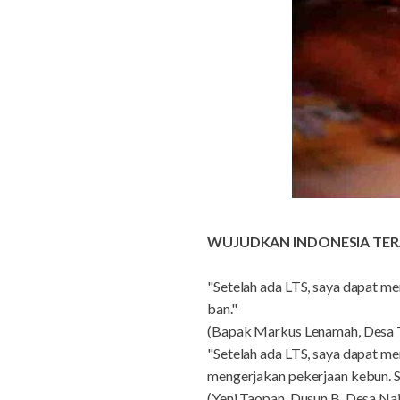
WUJUDKAN INDONESIA TER
"Setelah ada LTS, saya dapat 
ban."
(Bapak Markus Lenamah, Desa T
"Setelah ada LTS, saya dapat m
mengerjakan pekerjaan kebun. S
(Yeni Taopan, Dusun B, Desa Nai