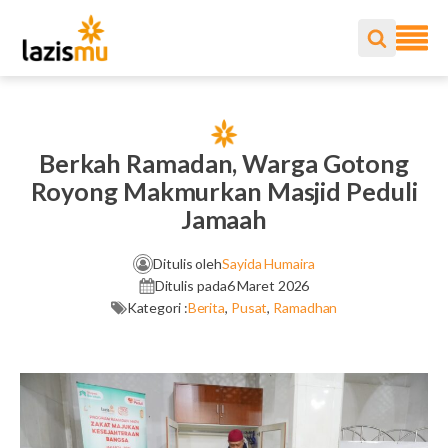
Berkah Ramadan, Warga Gotong
Royong Makmurkan Masjid Peduli
Jamaah
Ditulis oleh
Sayida Humaira
Ditulis pada
6 Maret 2026
Kategori :
Berita
,
Pusat
,
Ramadhan