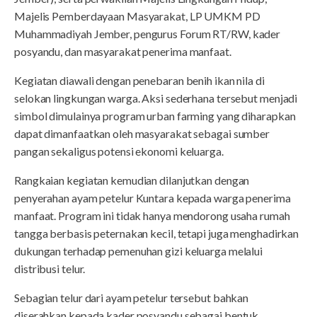
Majelis Pemberdayaan Masyarakat, LP UMKM PD
Muhammadiyah Jember, pengurus Forum RT/RW, kader
posyandu, dan masyarakat penerima manfaat.
Kegiatan diawali dengan penebaran benih ikan nila di
selokan lingkungan warga. Aksi sederhana tersebut menjadi
simbol dimulainya program urban farming yang diharapkan
dapat dimanfaatkan oleh masyarakat sebagai sumber
pangan sekaligus potensi ekonomi keluarga.
Rangkaian kegiatan kemudian dilanjutkan dengan
penyerahan ayam petelur Kuntara kepada warga penerima
manfaat. Program ini tidak hanya mendorong usaha rumah
tangga berbasis peternakan kecil, tetapi juga menghadirkan
dukungan terhadap pemenuhan gizi keluarga melalui
distribusi telur.
Sebagian telur dari ayam petelur tersebut bahkan
diserahkan kepada kader posyandu sebagai bentuk