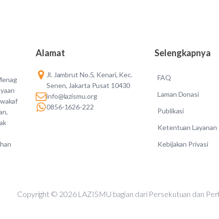
Alamat
Selengkapnya
Jl. Jambrut No.5, Kenari, Kec.
FAQ
 Menag
Senen, Jakarta Pusat 10430
ayaan
Laman Donasi
info@lazismu.org
 wakaf
0856-1626-222
Publikasi
an,
dak
Ketentuan Layanan
Kebijakan Privasi
ahan
Copyright © 2026 LAZISMU bagian dari Persekutuan d