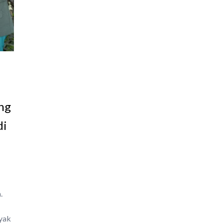
ng
di
.
yak