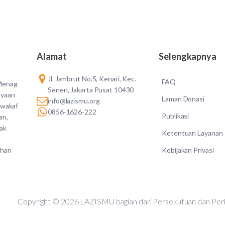
Alamat
Selengkapnya
Jl. Jambrut No.5, Kenari, Kec.
FAQ
 Menag
Senen, Jakarta Pusat 10430
ayaan
Laman Donasi
info@lazismu.org
 wakaf
0856-1626-222
Publikasi
an,
dak
Ketentuan Layanan
Kebijakan Privasi
ahan
Copyright © 2026 LAZISMU bagian dari Persekutuan d