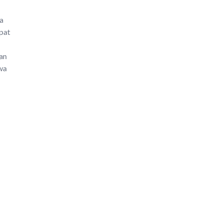
ra
pat
an
wa