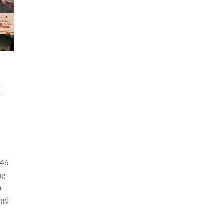
a
 46
ng
a
ggi