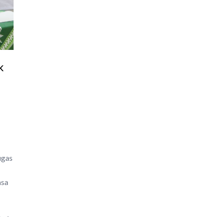
k
4
ugas
asa