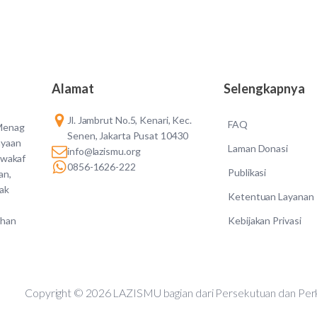
Alamat
Selengkapnya
Jl. Jambrut No.5, Kenari, Kec.
FAQ
 Menag
Senen, Jakarta Pusat 10430
ayaan
Laman Donasi
info@lazismu.org
 wakaf
0856-1626-222
Publikasi
an,
dak
Ketentuan Layanan
Kebijakan Privasi
ahan
Copyright © 2026 LAZISMU bagian dari Persekutuan d