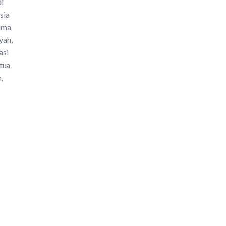
i
sia
ima
yah,
asi
tua
,