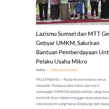
Lazismu Sumsel dan MTT Ge
Gebyar UMKM, Salurkan
Bantuan Pemberdayaan Un
Pelaku Usaha Mikro
Author
Tidak ada komentar
PALEMBANG – Roda ekonomi harus terus
berputar. Pelaku usaha mikro dan kecil
menengah (UMKM) adalah entitas yang turu
berkontribusi dalam menggerakan perputar
nilai ekonomi yang harus didukung oleh duni