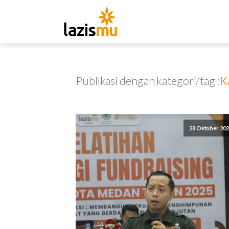
Publikasi dengan kategori/tag :
K
28 Oktober 20