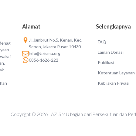
Alamat
Selengkapnya
Jl. Jambrut No.5, Kenari, Kec.
FAQ
 Menag
Senen, Jakarta Pusat 10430
ayaan
Laman Donasi
info@lazismu.org
 wakaf
0856-1626-222
Publikasi
an,
dak
Ketentuan Layanan
Kebijakan Privasi
ahan
Copyright © 2026 LAZISMU bagian dari Persekutuan d