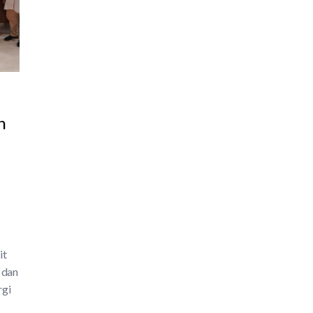
n
it
 dan
rgi