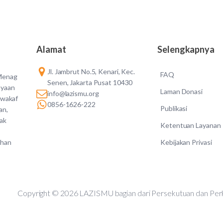
Alamat
Selengkapnya
Jl. Jambrut No.5, Kenari, Kec.
FAQ
 Menag
Senen, Jakarta Pusat 10430
ayaan
Laman Donasi
info@lazismu.org
 wakaf
0856-1626-222
Publikasi
an,
dak
Ketentuan Layanan
Kebijakan Privasi
ahan
Copyright © 2026 LAZISMU bagian dari Persekutuan d