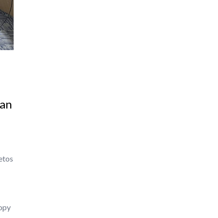
gan
etos
opy