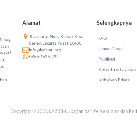
Alamat
Selengkapnya
Jl. Jambrut No.5, Kenari, Kec.
FAQ
 Menag
Senen, Jakarta Pusat 10430
ayaan
Laman Donasi
info@lazismu.org
 wakaf
0856-1626-222
Publikasi
an,
dak
Ketentuan Layanan
Kebijakan Privasi
ahan
Copyright © 2026 LAZISMU bagian dari Persekutuan d