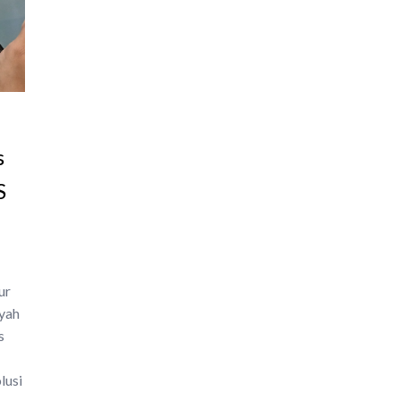
s
S
ur
yah
s
lusi