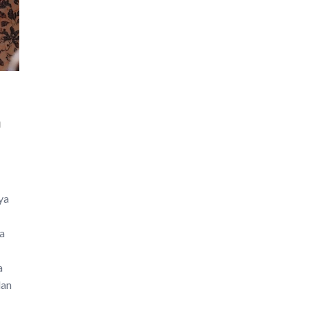
a
n
ya
da
a
lan