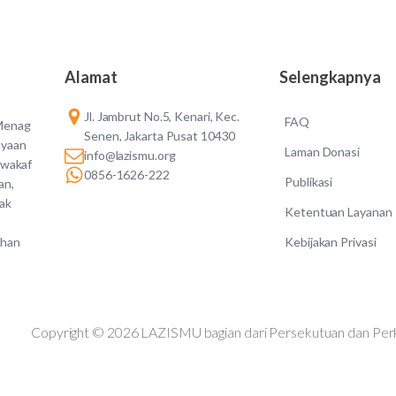
Alamat
Selengkapnya
Jl. Jambrut No.5, Kenari, Kec.
FAQ
 Menag
Senen, Jakarta Pusat 10430
ayaan
Laman Donasi
info@lazismu.org
 wakaf
0856-1626-222
Publikasi
an,
dak
Ketentuan Layanan
Kebijakan Privasi
ahan
Copyright © 2026 LAZISMU bagian dari Persekutuan d