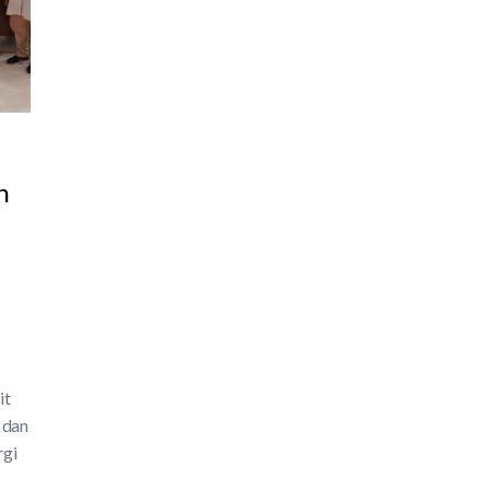
n
it
 dan
rgi