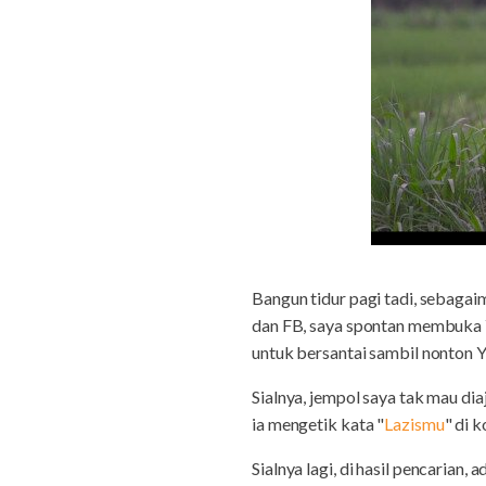
Bangun tidur pagi tadi, sebagai
dan FB, saya spontan membuka Y
untuk bersantai sambil nonton 
Sialnya, jempol saya tak mau di
ia mengetik kata "
Lazismu
" di 
Sialnya lagi, di hasil pencarian