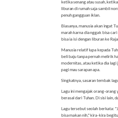
ketika senang atau susah, ketika
liburan di rumah saja sambil no
penuh gangguan iklan.
Biasanya, manusia akan ingat Tu
marah karna dia nggak bisa cari
bisa ia isi dengan liburan ke R
Manusia relatif lupa kepada Tuha
beli baju tanpa pernah melirik h
modernitas, atau ketika dia lag
pagi mau sarapan apa.
Singkatnya, sasaran tembak lagu
Lagu ini mengajak orang-orang y
berasal dari Tuhan. Di sisi lain,
Lagu tersebut seolah berkata: "
bisa makan nih," kira-kira begit