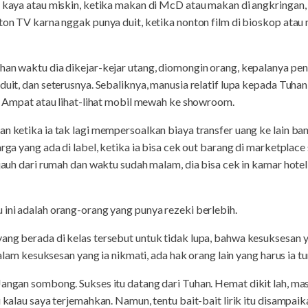
 kaya atau miskin, ketika makan di McD atau makan di angkringan, k
nton TV karna nggak punya duit, ketika nonton film di bioskop atau
han waktu dia dikejar-kejar utang, diomongin orang, kepalanya peni
 duit, dan seterusnya. Sebaliknya, manusia relatif lupa kepada Tuh
aja Ampat atau lihat-lihat mobil mewah ke showroom.
n ketika ia tak lagi mempersoalkan biaya transfer uang ke lain ban
arga yang ada di label, ketika ia bisa cek out barang di marketplace
i jauh dari rumah dan waktu sudah malam, dia bisa cek in kamar hot
 ini adalah orang-orang yang punya rezeki berlebih.
ang berada di kelas tersebut untuk tidak lupa, bahwa kesuksesan y
 dalam kesuksesan yang ia nikmati, ada hak orang lain yang harus ia t
Jangan sombong. Sukses itu datang dari Tuhan. Hemat dikit lah, m
u kalau saya terjemahkan. Namun, tentu bait-bait lirik itu disampa