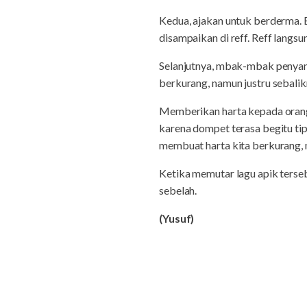
Kedua, ajakan untuk berderma. B
disampaikan di reff. Reff langs
Selanjutnya, mbak-mbak penyany
berkurang, namun justru sebalik
Memberikan harta kepada orang l
karena dompet terasa begitu tipi
membuat harta kita berkurang,
Ketika memutar lagu apik terse
sebelah.
(Yusuf)