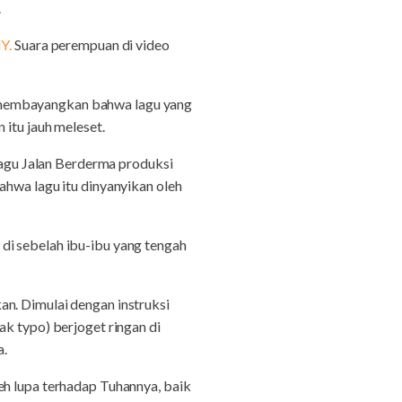
.
Y.
Suara perempuan di video
a membayangkan bahwa lagu yang
 itu jauh meleset.
 lagu Jalan Berderma produksi
ahwa lagu itu dinyanyikan oleh
di sebelah ibu-ibu yang tengah
an. Dimulai dengan instruksi
ak typo) berjoget ringan di
a.
eh lupa terhadap Tuhannya, baik