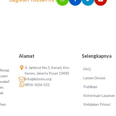
Alamat
Selengkapnya
Jl. Jambrut No.5, Kenari, Kec.
FAQ
 Menag
Senen, Jakarta Pusat 10430
ayaan
Laman Donasi
info@lazismu.org
 wakaf
0856-1626-222
Publikasi
an,
dak
Ketentuan Layanan
Kebijakan Privasi
ahan