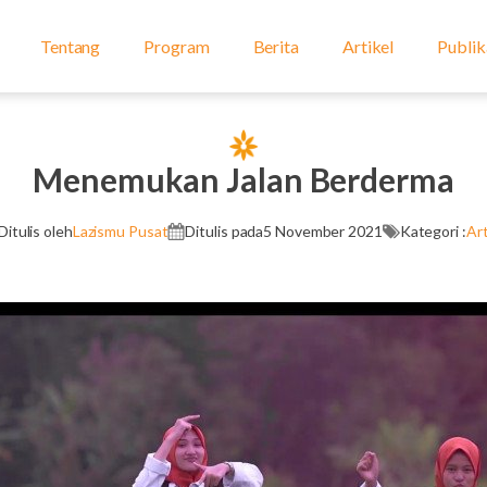
Tentang
Program
Berita
Artikel
Publik
Menemukan Jalan Berderma
Ditulis oleh
Lazismu Pusat
Ditulis pada
5 November 2021
Kategori :
Art