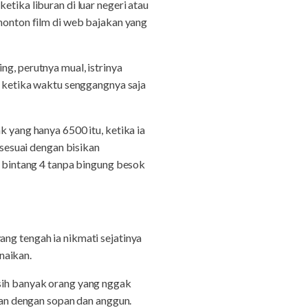
etika liburan di luar negeri atau
 nonton film di web bajakan yang
ng, perutnya mual, istrinya
an ketika waktu senggangnya saja
k yang hanya 6500 itu, ketika ia
 sesuai dengan bisikan
el bintang 4 tanpa bingung besok
ang tengah ia nikmati sejatinya
unaikan.
asih banyak orang yang nggak
ikan dengan sopan dan anggun.