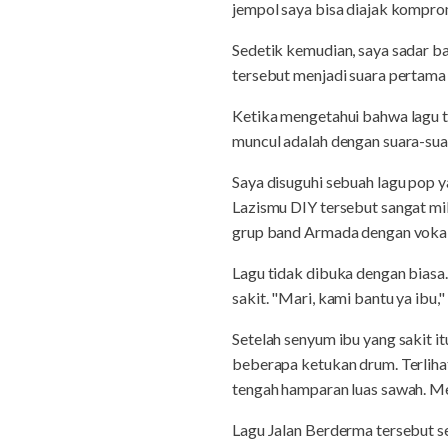
jempol saya bisa diajak kompro
Sedetik kemudian, saya sadar ba
tersebut menjadi suara pertama 
Ketika mengetahui bahwa lagu 
muncul adalah dengan suara-suar
Saya disuguhi sebuah lagu pop y
Lazismu DIY tersebut sangat mil
grup band Armada dengan vokal
Lagu tidak dibuka dengan biasa
sakit. "Mari, kami bantu ya ibu," 
Setelah senyum ibu yang sakit 
beberapa ketukan drum. Terlihat
tengah hamparan luas sawah. Me
Lagu Jalan Berderma tersebut se