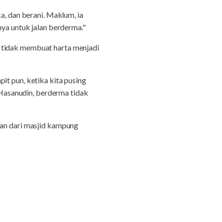
a, dan berani. Maklum, ia
nya untuk jalan berderma."
 tidak membuat harta menjadi
it pun, ketika kita pusing
, Hasanudin, berderma tidak
zan dari masjid kampung