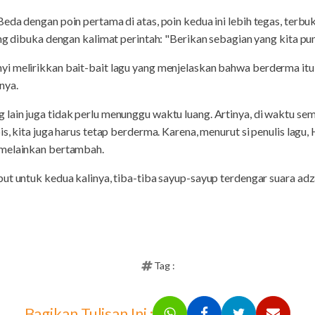
eda dengan poin pertama di atas, poin kedua ini lebih tegas, terbuk
ung dibuka dengan kalimat perintah: "Berikan sebagian yang kita pu
i melirikkan bait-bait lagu yang menjelaskan bahwa berderma itu
nya.
ain juga tidak perlu menunggu waktu luang. Artinya, di waktu semp
s, kita juga harus tetap berderma. Karena, menurut si penulis lagu
 melainkan bertambah.
but untuk kedua kalinya, tiba-tiba sayup-sayup terdengar suara ad
Tag :
Bagikan Tulisan Ini :