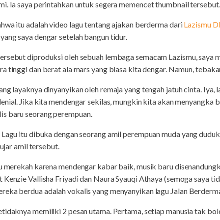
mi. Ia saya perintahkan untuk segera memencet thumbnail tersebut
hwa itu adalah video lagu tentang ajakan berderma dari
Lazismu DI
yang saya dengar setelah bangun tidur.
tersebut diproduksi oleh sebuah lembaga semacam Lazismu, say
a tinggi dan berat ala mars yang biasa kita dengar. Namun, tebakan
ang layaknya dinyanyikan oleh remaja yang tengah jatuh cinta. Iya,
enial. Jika kita mendengar sekilas, mungkin kita akan menyangka b
is baru seorang perempuan.
. Lagu itu dibuka dengan seorang amil perempuan muda yang duduk 
ujar amil tersebut.
itu merekah karena mendengar kabar baik, musik baru disenandungk
 Kenzie Vallisha Friyadi dan Naura Syauqi Athaya (semoga saya tid
reka berdua adalah vokalis yang menyanyikan lagu Jalan Berderm
tidaknya memiliki 2 pesan utama. Pertama, setiap manusia tak bol