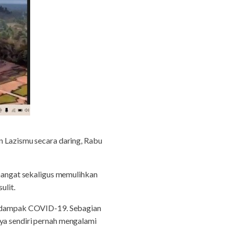
 Lazismu secara daring, Rabu
angat sekaligus memulihkan
ulit.
 terdampak COVID-19. Sebagian
aya sendiri pernah mengalami