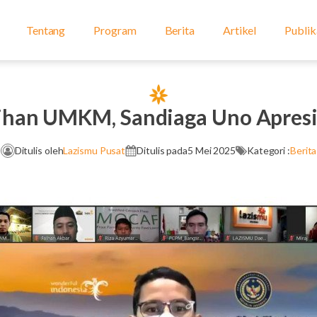
Tentang
Program
Berita
Artikel
Publik
tihan UMKM, Sandiaga Uno Apresi
Ditulis oleh
Lazismu Pusat
Ditulis pada
5 Mei 2025
Kategori :
Berita