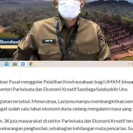
inan Pusat menggelar Pelatihan Kewirausahaan bagi UMKM binaan
nteri Pariwisata dan Ekonomi Kreatif Sandiaga Salahuddin Uno.
giatan tersebut. Menurutnya, Lazismu mampu membangkitkan sem
at sudah satu tahun ekonomi dunia sedang mengalami masa yang s
an. 34 juta masyarakat di sektor Pariwisata dan Ekonomi Kreatif
 kekurangan penghasilan, sebahagian kehilangan mata pencarian. S