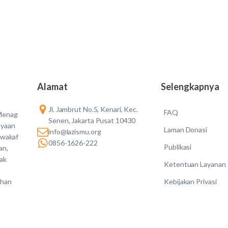
Alamat
Selengkapnya
Jl. Jambrut No.5, Kenari, Kec.
FAQ
 Menag
Senen, Jakarta Pusat 10430
ayaan
Laman Donasi
info@lazismu.org
 wakaf
0856-1626-222
Publikasi
an,
dak
Ketentuan Layanan
Kebijakan Privasi
ahan