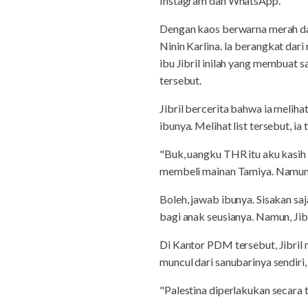
Instagram dan WhatsApp.
Dengan kaos berwarna merah dan
Ninin Karlina. Ia berangkat dar
ibu Jibril inilah yang membuat
tersebut.
Jibril bercerita bahwa ia melih
ibunya. Melihat list tersebut, 
"Buk, uangku THR itu aku kasih b
membeli mainan Tamiya. Namun, k
Boleh, jawab ibunya. Sisakan sa
bagi anak seusianya. Namun, Jibr
Di Kantor PDM tersebut, Jibril
muncul dari sanubarinya sendiri,
"Palestina diperlakukan secara ti