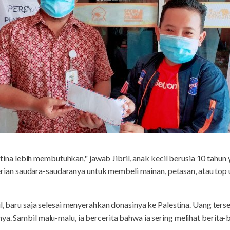
tina lebih membutuhkan," jawab Jibril, anak kecil berusia 10 tahun 
n saudara-saudaranya untuk membeli mainan, petasan, atau top
il, baru saja selesai menyerahkan donasinya ke Palestina. Uang ter
a. Sambil malu-malu, ia bercerita bahwa ia sering melihat berita-b