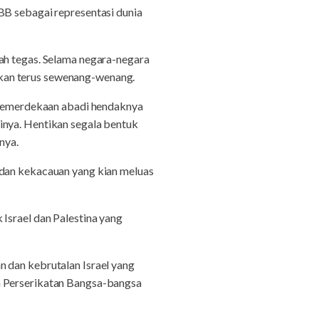
 sebagai representasi dunia
ah tegas. Selama negara-negara
kan terus sewenang-wenang.
a kemerdekaan abadi hendaknya
inya. Hentikan segala bentuk
nya.
 dan kekacauan yang kian meluas
Israel dan Palestina yang
n dan kebrutalan Israel yang
a Perserikatan Bangsa-bangsa