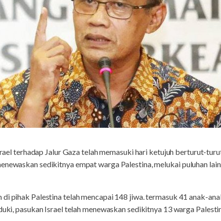
el terhadap Jalur Gaza telah memasuki hari ketujuh berturut-turu
menewaskan sedikitnya empat warga Palestina, melukai puluhan lai
di pihak Palestina telah mencapai 148 jiwa. termasuk 41 anak-anak
uduki, pasukan Israel telah menewaskan sedikitnya 13 warga Palesti