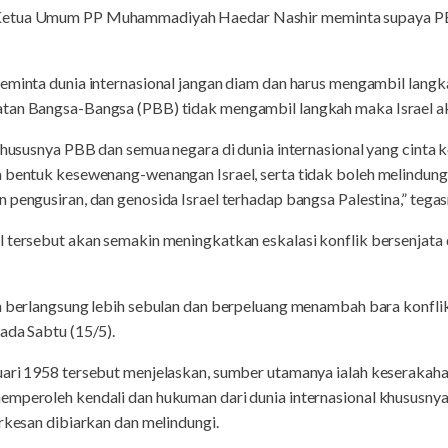
Ketua Umum PP Muhammadiyah Haedar Nashir meminta supaya PBB
meminta dunia internasional jangan diam dan harus mengambil langk
atan Bangsa-Bangsa (PBB) tidak mengambil langkah maka Israel a
l khususnya PBB dan semua negara di dunia internasional yang cint
a bentuk kesewenang-wenangan Israel, serta tidak boleh melindung
 pengusiran, dan genosida Israel terhadap bangsa Palestina,” tegas
l tersebut akan semakin meningkatkan eskalasi konflik bersenjata
h berlangsung lebih sebulan dan berpeluang menambah bara konflik 
ada Sabtu (15/5).
uari 1958 tersebut menjelaskan, sumber utamanya ialah keserakaha
emperoleh kendali dan hukuman dari dunia internasional khususny
erkesan dibiarkan dan melindungi.