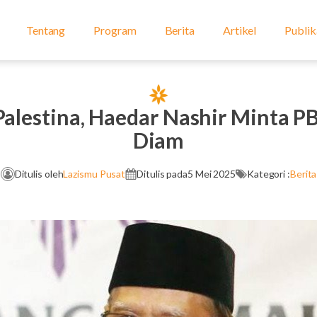
Tentang
Program
Berita
Artikel
Publik
- Palestina, Haedar Nashir Minta P
Diam
Ditulis oleh
Lazismu Pusat
Ditulis pada
5 Mei 2025
Kategori :
Berita