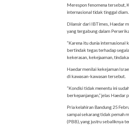
Merespon fenomena tersebut, 
internasional tidak tinggal diam.
Dilansir dari IBTimes, Haedar 
yang tergabung dalam Perserik
“Karena itu dunia internasiona
bertindak tegas terhadap segal
kekerasan, kekejaaman, tindakan
Haedar menilai kekejaman Israe
di kawasan-kawasan tersebut.
“Kondisi tidak menentu ini suda
berkepanjangan,” jelas Haedar p
Pria kelahiran Bandung 25 Febr
sampai sekarang tidak pernah m
(PBB), yang justru sebaliknya t